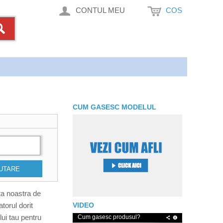
CONTUL MEU
COS
CUM GASESC MODELUL
UTARE
ta noastra de
torul dorit
VIDEO
ui tau pentru
Cum gasesc produsul?