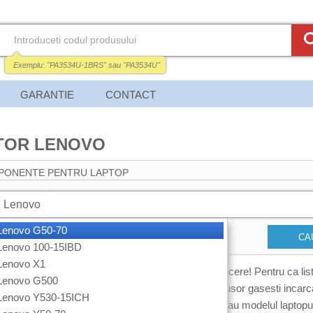
Exemplu:
"PA3534U-1BRS"
sau
"PA3534U"
GARANTIE
CONTACT
TOR LENOVO
PONENTE PENTRU LAPTOP
Lenovo
 Lenovo G50-70
CA
 Lenovo 100-15IBD
 Lenovo X1
or de laptop IBM Lenovo? Noi il avem acum la reducere! Pentru ca lis
 Lenovo G500
u laptopuri IBM Lenovo este foarte mare, cel mai usor gasesti incarca
 Lenovo Y530-15ICH
 cautare de mai sus. Introdu codul incarcatorului sau modelul laptopul