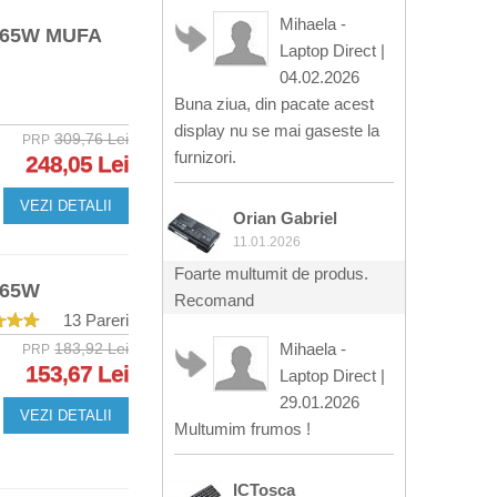
Mihaela -
 65W MUFA
Laptop Direct
|
04.02.2026
Buna ziua, din pacate acest
display nu se mai gaseste la
309,76 Lei
PRP
furnizori.
248,05 Lei
VEZI DETALII
Orian Gabriel
11.01.2026
Foarte multumit de produs.
 65W
Recomand
13 Pareri
183,92 Lei
Mihaela -
PRP
153,67 Lei
Laptop Direct
|
29.01.2026
VEZI DETALII
Multumim frumos !
ICTosca