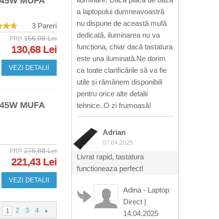
 45W MUFA
a laptopului dumneavoastră
nu dispune de această mufă
3 Pareri
dedicată, iluminarea nu va
156,09 Lei
PRP
funcționa, chiar dacă tastatura
130,68 Lei
este una iluminată.Ne dorim
VEZI DETALII
ca toate clarificările să va fie
utile și rămânem disponibili
pentru orice alte detalii
 45W MUFA
tehnice. O zi frumoasă!
Adrian
07.04.2025
275,88 Lei
PRP
Livrat rapid, tastatura
221,43 Lei
functioneaza perfect!
VEZI DETALII
Adina - Laptop
Direct
|
2
3
4
1
14.04.2025