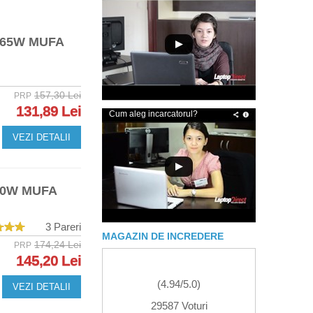
 65W MUFA
157,30 Lei
PRP
131,89 Lei
Cum aleg incarcatorul?
VEZI DETALII
90W MUFA
3 Pareri
MAGAZIN DE INCREDERE
174,24 Lei
PRP
145,20 Lei
(
4.94
/
5.0
)
VEZI DETALII
29587 Voturi