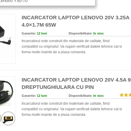
 Lenovo Y50-70
e (ex: incarcator T80 sau doar codul T80).
INCARCATOR LAPTOP LENOVO 20V 3.25A
4.0×1.7M 65W
Garantie:
12 luni
Disponibilitate:
In stoc
Incarcatorul este construit din materiale de calitate, fiind
compatibil cu originalul. Va rugam verificati datele tehnice cat si
forma mufei inainte de a plasa comanda.
INCARCATOR LAPTOP LENOVO 20V 4.5A 
DREPTUNGHIULARA CU PIN
Garantie:
12 luni
Disponibilitate:
In stoc
Incarcatorul este construit din materiale de calitate, fiind
compatibil cu originalul. Va rugam verificati datele tehnice cat si
forma mufei inainte de a plasa comanda.