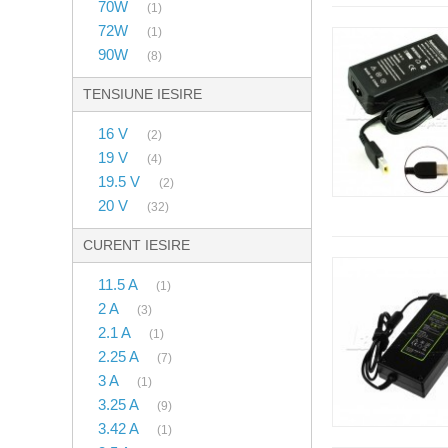
70W
(1)
72W
(1)
90W
(8)
TENSIUNE IESIRE
16 V
(2)
19 V
(4)
19.5 V
(2)
20 V
(32)
CURENT IESIRE
11.5 A
(1)
2 A
(3)
2.1 A
(1)
2.25 A
(7)
3 A
(1)
3.25 A
(9)
3.42 A
(1)