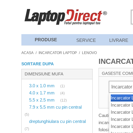
PRODUSE
SERVICE
LIVRARE
ACASA
/
INCARCATOR LAPTOP
/
LENOVO
INCARCA
SORTARE DUPA
GASESTE COM
DIMENSIUNE MUFA
3.0 x 1.0 mm
(1)
Incarcator
4.0 x 1.7 mm
(4)
Incarcator
5.5 x 2.5 mm
(12)
Incarcator
7.9 x 5.5 mm cu pin central
Incarcator
(5)
Cauti un incarcat
Incarcator
dreptunghiulara cu pin central
incarcatoare pentr
Incarcator
(7)
folosind casuta de