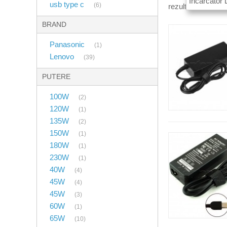
Incarcator
usb type c
(6)
rezultate relevant
BRAND
Panasonic
(1)
Lenovo
(39)
PUTERE
100W
(2)
120W
(1)
135W
(2)
150W
(1)
180W
(1)
230W
(1)
40W
(4)
45W
(4)
45W
(3)
60W
(1)
65W
(10)