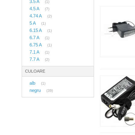
3.5 A
(1)
4.5 A
(7)
4.74 A
(2)
5 A
(1)
6.15 A
(1)
6.7 A
(1)
6.75 A
(1)
7.1 A
(1)
7.7 A
(2)
CULOARE
alb
(1)
negru
(39)