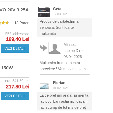
Geta
O 20V 3.25A
12.03.2026
Produs de calitate,firma
13 Pareri
serioasa. Sunt foarte
211,75 Lei
multumita
PRP
169,40 Lei
Mihaela -
VEZI DETALII
Laptop Direct
|
03.04.2026
Multumim frumos pentru
 150W
apreciere ! Va mai asteptam .
341,80 Lei
PRP
Florian
217,80 Lei
01.02.2026
La ce preț îmi arătați ju merita
VEZI DETALII
laptopul bani ăștia nici dacă îl
fac scump de tot ms de preț