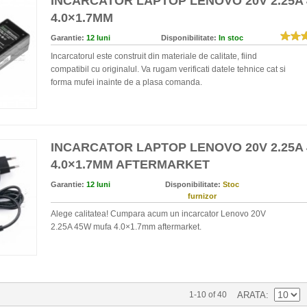
INCARCATOR LAPTOP LENOVO 20V 2.25A
4.0×1.7MM
Garantie:
12 luni
Disponibilitate:
In stoc
Incarcatorul este construit din materiale de calitate, fiind
compatibil cu originalul. Va rugam verificati datele tehnice cat si
forma mufei inainte de a plasa comanda.
INCARCATOR LAPTOP LENOVO 20V 2.25A
4.0×1.7MM AFTERMARKET
Garantie:
12 luni
Disponibilitate:
Stoc
furnizor
Alege calitatea! Cumpara acum un incarcator Lenovo 20V
2.25A 45W mufa 4.0×1.7mm aftermarket.
1-10 of 40
ARATA