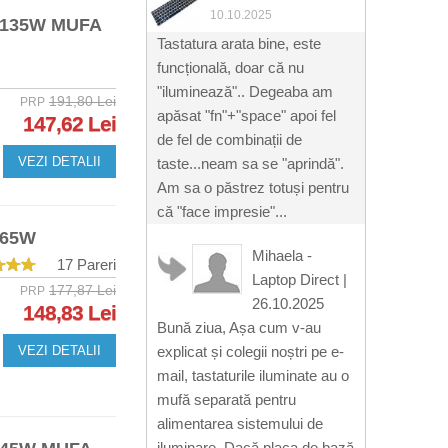
10.10.2025
 135W MUFA
Tastatura arata bine, este
funcțională, doar că nu
"iluminează".. Degeaba am
191,80 Lei
PRP
apăsat "fn"+"space" apoi fel
147,62 Lei
de fel de combinații de
VEZI DETALII
taste...neam sa se "aprindă".
Am sa o păstrez totuși pentru
că "face impresie"...
 65W
Mihaela -
17 Pareri
Laptop Direct
|
177,87 Lei
PRP
26.10.2025
148,83 Lei
Bună ziua, Așa cum v-au
VEZI DETALII
explicat și colegii noștri pe e-
mail, tastaturile iluminate au o
mufă separată pentru
alimentarea sistemului de
iluminare. Dacă placa de bază