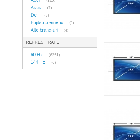
(125)
Asus
(7)
Dell
(8)
Fujitsu Siemens
(1)
Alte brand-uri
(4)
REFRESH RATE
60 Hz
(6351)
144 Hz
(6)