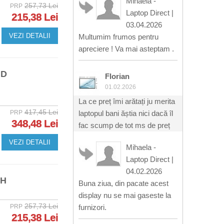
Mihaela -
257,73 Lei
PRP
Laptop Direct
|
215,38 Lei
03.04.2026
VEZI DETALII
Multumim frumos pentru
apreciere ! Va mai asteptam .
HD
Florian
01.02.2026
La ce preț îmi arătați ju merita
417,45 Lei
PRP
laptopul bani ăștia nici dacă îl
348,48 Lei
fac scump de tot ms de preț
VEZI DETALII
Mihaela -
Laptop Direct
|
04.02.2026
CH
Buna ziua, din pacate acest
display nu se mai gaseste la
257,73 Lei
PRP
furnizori.
215,38 Lei