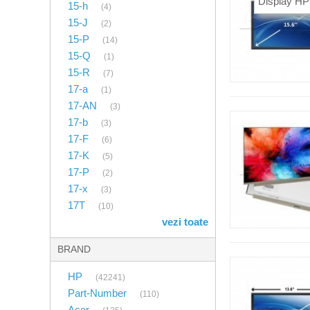
Display H
15-h
(4)
15-J
(2)
15-P
(14)
15-Q
(1)
15-R
(7)
17-a
(1)
17-AN
(3)
17-b
(3)
17-F
(6)
17-K
(5)
17-P
(2)
17-x
(3)
17T
(10)
vezi toate
BRAND
HP
(42241)
Part-Number
(110)
Acer