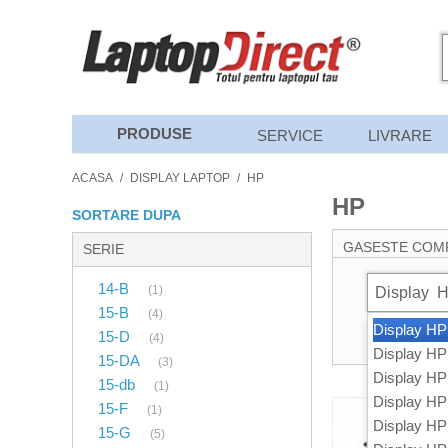
PRODUSE
SERVICE
LIVRARE
ACASA
/
DISPLAY LAPTOP
/
HP
HP
SORTARE DUPA
GASESTE COM
SERIE
14-B
(1)
Display
15-B
(4)
Display HP
15-D
(4)
Display HP
15-DA
(3)
Display HP
15-db
(1)
Display HP
15-F
(1)
Display HP
15-G
(5)