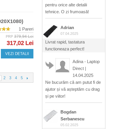
pentru orice alte detalii
tehnice. O zi frumoasă!
20X1080)
Adrian
1 Pareri
07.04.2025
379,94 Lei
PRP
317,02 Lei
Livrat rapid, tastatura
functioneaza perfect!
VEZI DETALII
Adina - Laptop
Direct
|
14.04.2025
2
3
4
5
Ne bucurăm că am putut fi de
ajutor și vă așteptăm cu drag
și pe viitor!
Bogdan
Serbanescu
05.02.2025