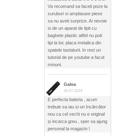
Va recomand sa faceti poze la
suruburi si amplasare piese
sa nu aveti surprize. Ai nevoie
si de un aparat de lipit cu
baghete plastic altfel nu poti
lipi la loc placa metalica din
spatele tastaturii. In rest un
tutorial de pe youtube a facut
minuni.
Galea
30.07.2024
E perfecta bateria , acum
trebuie sa iau și un încărcător
nou ca cel vechi nu e original
și incarca greu , sper sa ajung
personal la magazin !