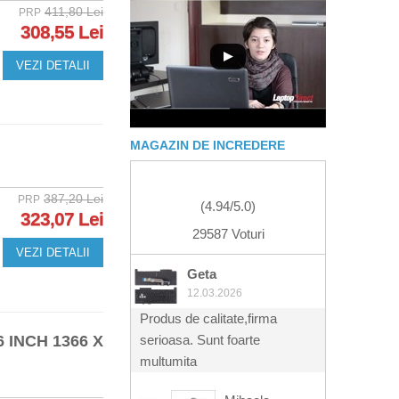
411,80 Lei
PRP
308,55 Lei
VEZI DETALII
MAGAZIN DE INCREDERE
387,20 Lei
PRP
(
4.94
/
5.0
)
323,07 Lei
29587 Voturi
VEZI DETALII
Geta
12.03.2026
Produs de calitate,firma
 INCH 1366 X
serioasa. Sunt foarte
multumita