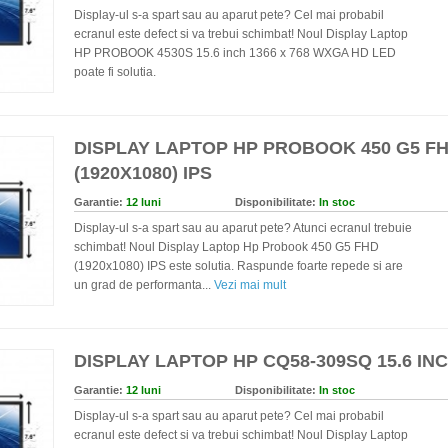
Display-ul s-a spart sau au aparut pete? Cel mai probabil
ecranul este defect si va trebui schimbat! Noul Display Laptop
HP PROBOOK 4530S 15.6 inch 1366 x 768 WXGA HD LED
poate fi solutia.
DISPLAY LAPTOP HP PROBOOK 450 G5 F
(1920X1080) IPS
Garantie:
12 luni
Disponibilitate:
In stoc
Display-ul s-a spart sau au aparut pete? Atunci ecranul trebuie
schimbat! Noul Display Laptop Hp Probook 450 G5 FHD
(1920x1080) IPS este solutia. Raspunde foarte repede si are
un grad de performanta...
Vezi mai mult
DISPLAY LAPTOP HP CQ58-309SQ 15.6 IN
Garantie:
12 luni
Disponibilitate:
In stoc
Display-ul s-a spart sau au aparut pete? Cel mai probabil
ecranul este defect si va trebui schimbat! Noul Display Laptop