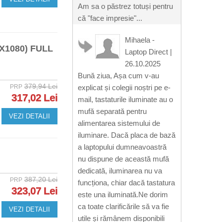
Am sa o păstrez totuși pentru
că "face impresie"...
Mihaela -
X1080) FULL
Laptop Direct
|
26.10.2025
Bună ziua, Așa cum v-au
379,94 Lei
PRP
explicat și colegii noștri pe e-
317,02 Lei
mail, tastaturile iluminate au o
mufă separată pentru
VEZI DETALII
alimentarea sistemului de
iluminare. Dacă placa de bază
a laptopului dumneavoastră
nu dispune de această mufă
dedicată, iluminarea nu va
387,20 Lei
PRP
funcționa, chiar dacă tastatura
323,07 Lei
este una iluminată.Ne dorim
ca toate clarificările să va fie
VEZI DETALII
utile și rămânem disponibili