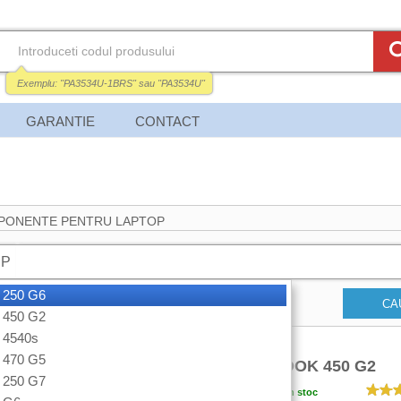
Exemplu:
"PA3534U-1BRS"
sau
"PA3534U"
GARANTIE
CONTACT
PONENTE PENTRU LAPTOP
HP
 250 G6
CA
 450 G2
 4540s
 470 G5
DISPLAY LAPTOP HP PROBOOK 450 G2
 250 G7
Garantie:
12 luni
Disponibilitate:
In stoc