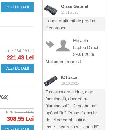
Orian Gabriel
VEZI DETALII
11.01.2026
Foarte multumit de produs.
Recomand
Mihaela -
Laptop Direct
|
264,99 Lei
PRP
29.01.2026
221,43 Lei
Multumim frumos !
VEZI DETALII
ICTosca
10.10.2025
Tastatura arata bine, este
68)
funcțională, doar că nu
"iluminează".. Degeaba am
411,80 Lei
PRP
apăsat "fn"+"space" apoi fel
308,55 Lei
de fel de combinații de
taste...neam sa se "aprindă".
VEZI DETALII