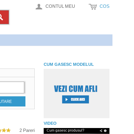
CONTUL MEU
COS
CUM GASESC MODELUL
UTARE
VIDEO
2 Pareri
Cum gasesc produsul?