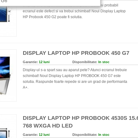
P G6
Display-ul s-a spart sau au aparut pete? Cel mai probabil
ecranul este defect si va trebui schimbat! Noul Display Laptop
HP Probook 450 G2 poate fi solutia.
DISPLAY LAPTOP HP PROBOOK 450 G7
Garantie:
12 luni
Disponibilitate:
In stoc
Display-ul s-a spart sau au aparut pete? Atunci ecranul trebuie
schimbat! Noul Display Laptop HP PROBOOK 450 G7 este
solutia. Raspunde foarte repede si are un grad de performanta
A+.
DISPLAY LAPTOP HP PROBOOK 4530S 15.6
768 WXGA HD LED
Garantie:
12 luni
Disponibilitate:
In stoc