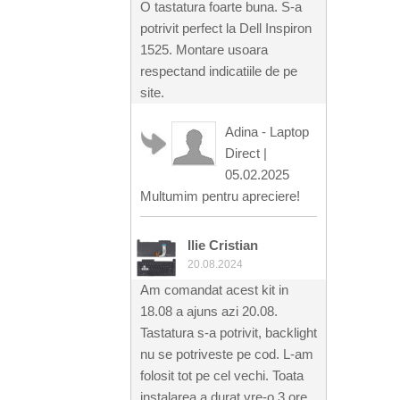
O tastatura foarte buna. S-a
potrivit perfect la Dell Inspiron
1525. Montare usoara
respectand indicatiile de pe
site.
Adina - Laptop
Direct
|
05.02.2025
Multumim pentru apreciere!
Ilie Cristian
20.08.2024
Am comandat acest kit in
18.08 a ajuns azi 20.08.
Tastatura s-a potrivit, backlight
nu se potriveste pe cod. L-am
folosit tot pe cel vechi. Toata
instalarea a durat vre-o 3 ore.