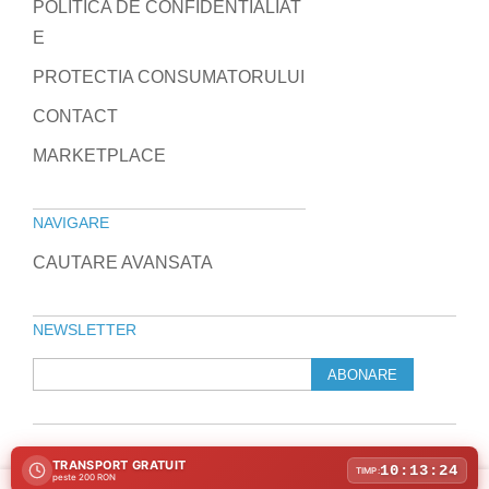
POLITICA DE CONFIDENTIALIAT
E
PROTECTIA CONSUMATORULUI
CONTACT
MARKETPLACE
NAVIGARE
CAUTARE AVANSATA
NEWSLETTER
ABONARE
TRANSPORT GRATUIT
© 2010-2026 Laptop Direct
10:13:24
TIMP:
peste 200 RON
Program de marketing afiliat
Folosim cookie-uri pentru a îmbunătăți experiența ta pe site-ul nostru.