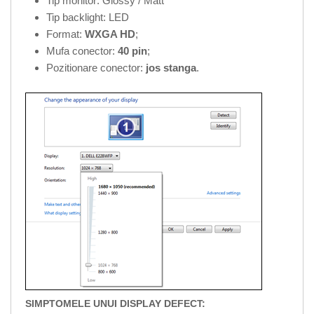
Tip monitor: Glossy / Matt
Tip backlight: LED
Format:
WXGA HD
;
Mufa conector:
40 pin
;
Pozitionare conector:
jos stanga
.
SIMPTOMELE UNUI DISPLAY DEFECT: