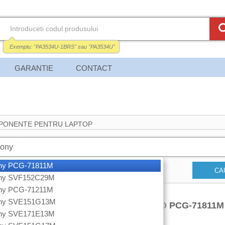
Exemplu:
"PA3534U-1BRS"
sau
"PA3534U"
GARANTIE
CONTACT
PONENTE PENTRU LAPTOP
ony
ony PCG-71811M
CA
ony SVF152C29M
ony PCG-71211M
ony SVE151G13M
DISPLAY LAPTOP SONY VAIO PCG-71811M 
ony SVE171E13M
1366 X 768 WXGA HD LED