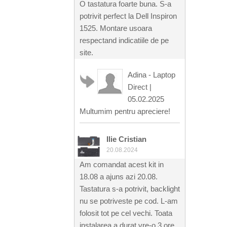
O tastatura foarte buna. S-a
potrivit perfect la Dell Inspiron
1525. Montare usoara
respectand indicatiile de pe
site.
Adina - Laptop
Direct
|
05.02.2025
Multumim pentru apreciere!
Ilie Cristian
20.08.2024
Am comandat acest kit in
18.08 a ajuns azi 20.08.
Tastatura s-a potrivit, backlight
nu se potriveste pe cod. L-am
folosit tot pe cel vechi. Toata
instalarea a durat vre-o 3 ore.