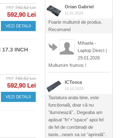
Orian Gabriel
740,52 Lei
PRP
592,90 Lei
11.01.2026
Foarte multumit de produs.
VEZI DETALII
Recomand
Mihaela -
17.3 INCH
Laptop Direct
|
29.01.2026
Multumim frumos !
740,52 Lei
PRP
ICTosca
592,90 Lei
10.10.2025
VEZI DETALII
Tastatura arata bine, este
funcțională, doar că nu
"iluminează".. Degeaba am
apăsat "fn"+"space" apoi fel
de fel de combinații de
taste...neam sa se "aprindă".