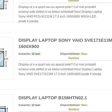
furnizor
Display-ul s-a spart sau au aparut pete? Cel mai probabil
ecranul este defect si va trebui schimbat! Noul Display Laptop
Sony VAIO PCG-91211M 17.3 inch 1600x900 WXGA LED
poate fi solutia.
DISPLAY LAPTOP SONY VAIO SVE171E13M 
1600X900
Garantie:
12 luni
Disponibilitate:
Stoc
furnizor
Display-ul s-a spart sau au aparut pete? Cel mai probabil
ecranul este defect si va trebui schimbat! Noul Display Laptop
Sony VAIO SVE171E13M 17.3 inch 1600x900 poate fi solutia.
DISPLAY LAPTOP B156HTN02.1
Garantie:
12 luni
Disponibilitate:
Stoc
furnizor