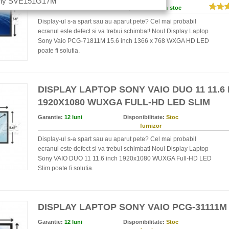
ony SVE151G17M
Garantie:
12 luni
Disponibilitate:
In stoc
Display-ul s-a spart sau au aparut pete? Cel mai probabil
ecranul este defect si va trebui schimbat! Noul Display Laptop
Sony Vaio PCG-71811M 15.6 inch 1366 x 768 WXGA HD LED
poate fi solutia.
DISPLAY LAPTOP SONY VAIO DUO 11 11.6
1920X1080 WUXGA FULL-HD LED SLIM
Garantie:
12 luni
Disponibilitate:
Stoc
furnizor
Display-ul s-a spart sau au aparut pete? Cel mai probabil
ecranul este defect si va trebui schimbat! Noul Display Laptop
Sony VAIO DUO 11 11.6 inch 1920x1080 WUXGA Full-HD LED
Slim poate fi solutia.
DISPLAY LAPTOP SONY VAIO PCG-31111M 
Garantie:
12 luni
Disponibilitate:
Stoc