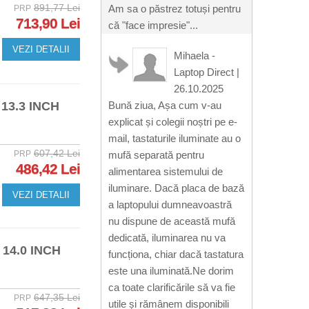
891,77 Lei
Am sa o păstrez totuși pentru
PRP
713,90 Lei
că "face impresie"...
VEZI DETALII
Mihaela -
Laptop Direct
|
26.10.2025
13.3 INCH
Bună ziua, Așa cum v-au
explicat și colegii noștri pe e-
mail, tastaturile iluminate au o
607,42 Lei
PRP
mufă separată pentru
486,42 Lei
alimentarea sistemului de
iluminare. Dacă placa de bază
VEZI DETALII
a laptopului dumneavoastră
nu dispune de această mufă
dedicată, iluminarea nu va
14.0 INCH
funcționa, chiar dacă tastatura
este una iluminată.Ne dorim
ca toate clarificările să va fie
647,35 Lei
PRP
utile și rămânem disponibili