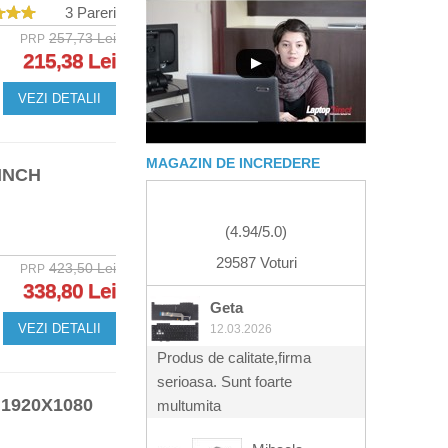
3 Pareri
257,73 Lei
PRP
215,38 Lei
VEZI DETALII
MAGAZIN DE INCREDERE
 INCH
(
4.94
/
5.0
)
29587 Voturi
423,50 Lei
PRP
338,80 Lei
Geta
VEZI DETALII
12.03.2026
Produs de calitate,firma
serioasa. Sunt foarte
1920X1080
multumita