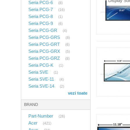
Display S
Seria PCG-6
(8)
Seria PCG-7
(16)
Seria PCG-8
(1)
Seria PCG-9
(6)
Seria PCG-GR
(4)
Seria PCG-GRS
(8)
Seria PCG-GRT
(6)
Seria PCG-GRX
(5)
Seria PCG-GRZ
(8)
Seria PCG-K
(1)
Seria SVE
(1)
Seria SVE-11
(4)
Seria SVE-14
(2)
vezi toate
BRAND
Part-Number
(26)
Acer
(421)
Asus