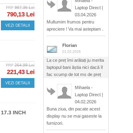
Mihaela -
987,36 Lei
Laptop Direct
|
PRP
790,13 Lei
03.04.2026
Multumim frumos pentru
VEZI DETALII
apreciere ! Va mai asteptam .
Florian
01.02.2026
La ce preț îmi arătați ju merita
264,99 Lei
PRP
laptopul bani ăștia nici dacă îl
221,43 Lei
fac scump de tot ms de preț
VEZI DETALII
Mihaela -
Laptop Direct
|
04.02.2026
Buna ziua, din pacate acest
17.3 INCH
display nu se mai gaseste la
furnizori.