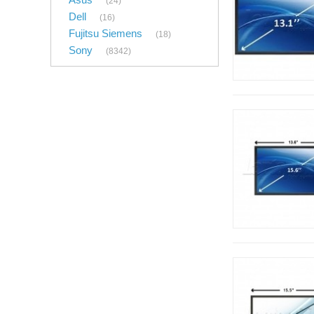
(24)
Dell
(16)
Fujitsu Siemens
(18)
Sony
(8342)