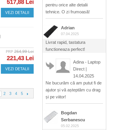
517,88 Lei
pentru orice alte detalii
tehnice. O zi frumoasă!
VEZI DETALII
Adrian
07.04.2025
M
Livrat rapid, tastatura
functioneaza perfect!
264,99 Lei
PRP
221,43 Lei
Adina - Laptop
Direct
|
VEZI DETALII
14.04.2025
Ne bucurăm că am putut fi de
ajutor și vă așteptăm cu drag
2
3
4
5
și pe viitor!
Bogdan
Serbanescu
05.02.2025