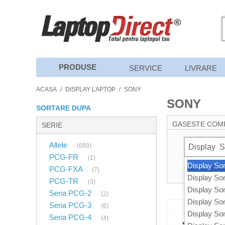
PRODUSE
SERVICE
LIVRARE
ACASA
/
DISPLAY LAPTOP
/
SONY
SONY
SORTARE DUPA
GASESTE COM
SERIE
Altele
(689)
Display
S
PCG-FR
(1)
Display S
PCG-FXA
(7)
Display S
PCG-TR
(3)
Display S
Seria PCG-2
(2)
Display S
Seria PCG-3
(6)
Display S
Seria PCG-4
(4)