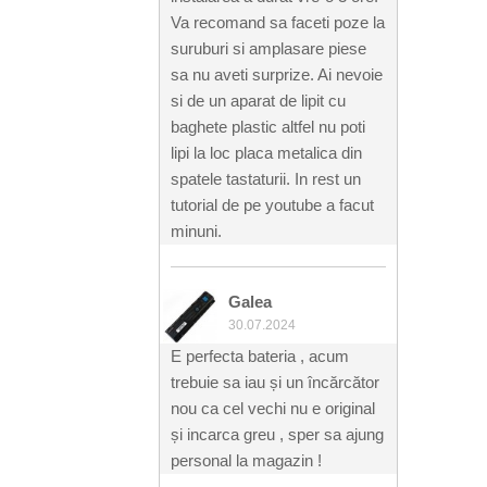
Va recomand sa faceti poze la
suruburi si amplasare piese
sa nu aveti surprize. Ai nevoie
si de un aparat de lipit cu
baghete plastic altfel nu poti
lipi la loc placa metalica din
spatele tastaturii. In rest un
tutorial de pe youtube a facut
minuni.
Galea
30.07.2024
E perfecta bateria , acum
trebuie sa iau și un încărcător
nou ca cel vechi nu e original
și incarca greu , sper sa ajung
personal la magazin !