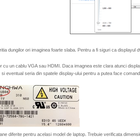
tia dungilor ori imaginea foarte slaba. Pentru a fi siguri ca displayul d
zor cu un cablu VGA sau HDMI. Daca imagnea este clara atunci display-ul
y si eventual seria din spatele display-ului pentru a putea face comand
ane diferite pentru acelasi model de laptop. Trebuie verificata dimensiu