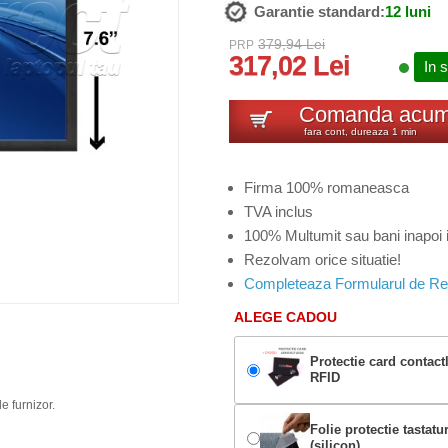
Garantie standard:
12 luni
379,94 Lei
PRP
317,02 Lei
In 
Comanda acu
fara cont, dureaza 1 min
Firma 100% romaneasca
TVA inclus
100% Multumit sau bani inapoi i
Rezolvam orice situatie!
Completeaza Formularul de Re
ALEGE CADOU
Protectie card contact
RFID
e furnizor.
Folie protectie tastatu
(silicon)