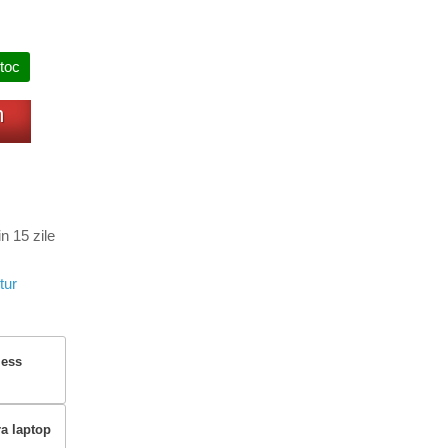
stoc
m
n 15 zile
tur
less
ra laptop