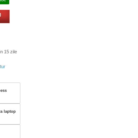
m
n 15 zile
tur
less
ra laptop