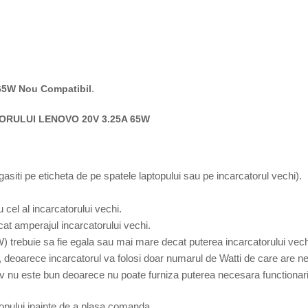
.
 65W Nou Compatibil
ORULUI LENOVO 20V 3.25A 65W
 gasiti pe eticheta de pe spatele laptopului sau pe incarcatorul vechi).
 cel al incarcatorului vechi.
at amperajul incarcatorului vechi.
W) trebuie sa fie egala sau mai mare decat puterea incarcatorului vech
 deoarece incarcatorul va folosi doar numarul de Watti de care are ne
v nu este bun deoarece nu poate furniza puterea necesara functionarii
topului inainte de a plasa comanda