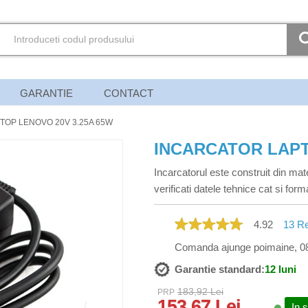
GARANTIE
CONTACT
TOP LENOVO 20V 3.25A 65W
INCARCATOR LAPT
Incarcatorul este construit din mate
verificati datele tehnice cat si fo
4.92
13
Re
Comanda ajunge poimaine, 0
Garantie standard:
12 luni
183,92 Lei
PRP
153,67 Lei
In 