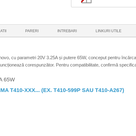
ATII
PARERI
INTREBARI
LINKURI UTILE
ovo, cu parametri 20V 3.25A și putere 65W, conceput pentru încărcare 
ncționează corespunzător. Pentru compatibilitate, confirmă specificații
A 65W
 T410-XXX... (EX. T410-599P SAU T410-A267)