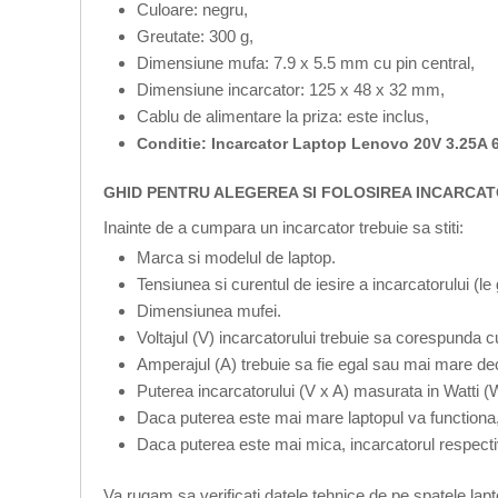
Culoare: negru,
Greutate: 300 g,
Dimensiune mufa: 7.9 x 5.5 mm cu pin central,
Dimensiune incarcator: 125 x 48 x 32 mm,
Cablu de alimentare la priza: este inclus,
Conditie: Incarcator Laptop Lenovo 20V 3.25A
GHID PENTRU ALEGEREA SI FOLOSIREA INCARCAT
Inainte de a cumpara un incarcator trebuie sa stiti:
Marca si modelul de laptop.
Tensiunea si curentul de iesire a incarcatorului (le
Dimensiunea mufei.
Voltajul (V) incarcatorului trebuie sa corespunda cu
Amperajul (A) trebuie sa fie egal sau mai mare dec
Puterea incarcatorului (V x A) masurata in Watti (
Daca puterea este mai mare laptopul va functiona,
Daca puterea este mai mica, incarcatorul respecti
Va rugam sa verificati datele tehnice de pe spatele lap