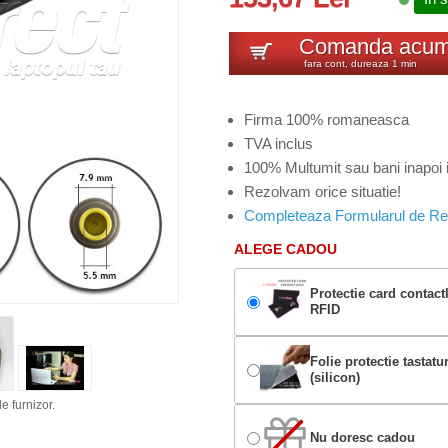
Comanda acu
fara cont, dureaza 1 min
Firma 100% romaneasca
TVA inclus
100% Multumit sau bani inapoi i
Rezolvam orice situatie!
Completeaza Formularul de Re
ALEGE CADOU
Protectie card contact
RFID
Folie protectie tastatu
(silicon)
e furnizor.
Nu doresc cadou