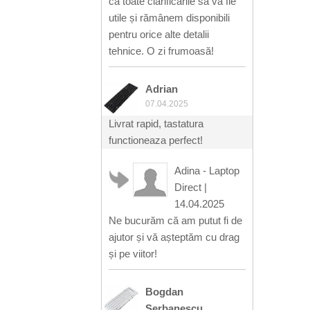
ca toate clarificările să va fie
utile și rămânem disponibili
pentru orice alte detalii
tehnice. O zi frumoasă!
Adrian
07.04.2025
Livrat rapid, tastatura
functioneaza perfect!
Adina - Laptop
Direct
|
14.04.2025
Ne bucurăm că am putut fi de
ajutor și vă așteptăm cu drag
și pe viitor!
Bogdan
Serbanescu