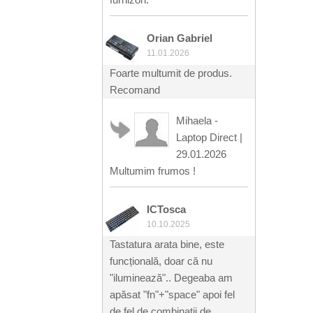
Orian Gabriel
11.01.2026
Foarte multumit de produs.
Recomand
Mihaela -
Laptop Direct
|
29.01.2026
Multumim frumos !
ICTosca
10.10.2025
Tastatura arata bine, este
funcțională, doar că nu
"iluminează".. Degeaba am
apăsat "fn"+"space" apoi fel
de fel de combinații de