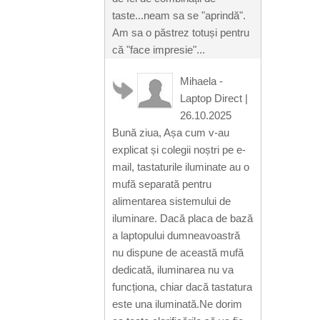
taste...neam sa se "aprindă".
Am sa o păstrez totuși pentru
că "face impresie"...
Mihaela -
Laptop Direct
|
26.10.2025
Bună ziua, Așa cum v-au
explicat și colegii noștri pe e-
mail, tastaturile iluminate au o
mufă separată pentru
alimentarea sistemului de
iluminare. Dacă placa de bază
a laptopului dumneavoastră
nu dispune de această mufă
dedicată, iluminarea nu va
funcționa, chiar dacă tastatura
este una iluminată.Ne dorim