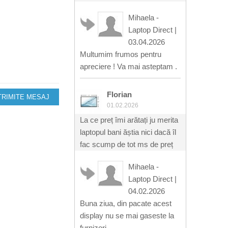
Mihaela -
Laptop Direct
|
03.04.2026
Multumim frumos pentru
apreciere ! Va mai asteptam .
Florian
TRIMITE MESAJ
01.02.2026
La ce preț îmi arătați ju merita
laptopul bani ăștia nici dacă îl
fac scump de tot ms de preț
Mihaela -
Laptop Direct
|
04.02.2026
Buna ziua, din pacate acest
display nu se mai gaseste la
furnizori.