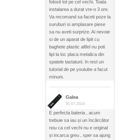
folosit tot pe cel vechi. Toata
instalarea a durat vre-o 3 ore.
Va recomand sa faceti poze la
suruburi si amplasare piese
sa nu aveti surprize. Ai nevoie
si de un aparat de lipit cu
baghete plastic altfel nu poti
lipi la loc placa metalica din
spatele tastaturii. In rest un
tutorial de pe youtube a facut
minuni.
Galea
30.07.2024
E perfecta bateria , acum
trebuie sa iau și un încărcător
nou ca cel vechi nu e original
și incarca greu , sper sa ajung