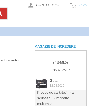
CONTUL MEU
COS
MAGAZIN DE INCREDERE
ect.ro gasiti in
(
4.94
/
5.0
)
29587 Voturi
Geta
12.03.2026
Produs de calitate,firma
serioasa. Sunt foarte
multumita