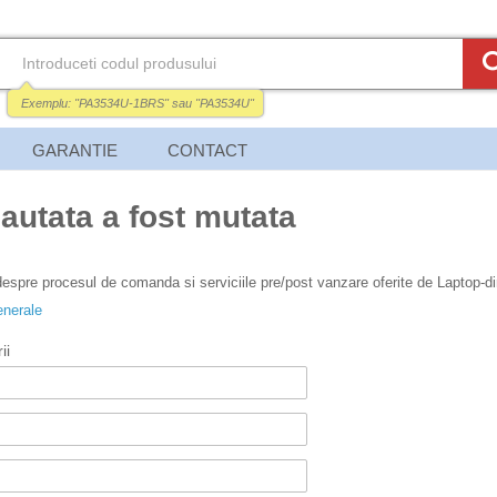
Exemplu:
"PA3534U-1BRS"
sau
"PA3534U"
GARANTIE
CONTACT
autata a fost mutata
 despre procesul de comanda si serviciile pre/post vanzare oferite de Laptop-dir
enerale
ii