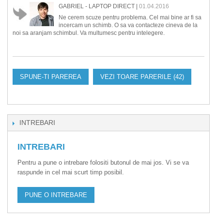
GABRIEL - LAPTOP DIRECT
|
01.04.2016
Ne cerem scuze pentru problema. Cel mai bine ar fi sa
incercam un schimb. O sa va contacteze cineva de la
noi sa aranjam schimbul. Va multumesc pentru intelegere.
SPUNE-TI PAREREA
VEZI TOARE PARERILE (42)
INTREBARI
INTREBARI
Pentru a pune o intrebare folositi butonul de mai jos. Vi se va
raspunde in cel mai scurt timp posibil.
PUNE O INTREBARE