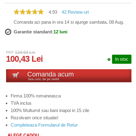
4.93
42
Review-uri
Comanda azi pana in ora 14 si ajunge sambata, 08 Aug.
Garantie standard:
12 luni
124,63 Lei
PRP
100,43 Lei
In stoc
Comanda acum
fara cont, de pe mobil
Firma 100% romaneasca
TVA inclus
100% Multumit sau bani inapoi in 15 zile
Rezolvam orice situatie!
Completeaza Formularul de Retur
ALEGE CADOU