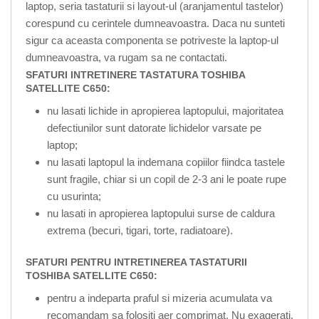
laptop, seria tastaturii si layout-ul (aranjamentul tastelor)
corespund cu cerintele dumneavoastra. Daca nu sunteti
sigur ca aceasta componenta se potriveste la laptop-ul
dumneavoastra, va rugam sa ne contactati.
SFATURI INTRETINERE TASTATURA TOSHIBA
SATELLITE C650:
nu lasati lichide in apropierea laptopului, majoritatea
defectiunilor sunt datorate lichidelor varsate pe
laptop;
nu lasati laptopul la indemana copiilor fiindca tastele
sunt fragile, chiar si un copil de 2-3 ani le poate rupe
cu usurinta;
nu lasati in apropierea laptopului surse de caldura
extrema (becuri, tigari, torte, radiatoare).
SFATURI PENTRU INTRETINEREA TASTATURII
TOSHIBA SATELLITE C650:
pentru a indeparta praful si mizeria acumulata va
recomandam sa folositi aer comprimat. Nu exagerati,