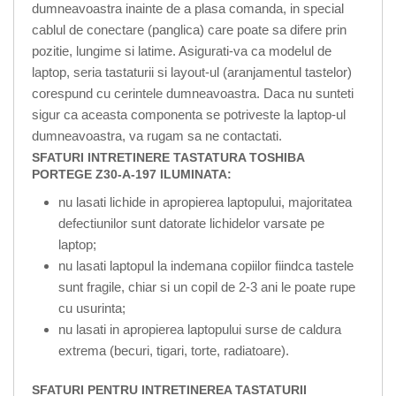
dumneavoastra inainte de a plasa comanda, in special
cablul de conectare (panglica) care poate sa difere prin
pozitie, lungime si latime. Asigurati-va ca modelul de
laptop, seria tastaturii si layout-ul (aranjamentul tastelor)
corespund cu cerintele dumneavoastra. Daca nu sunteti
sigur ca aceasta componenta se potriveste la laptop-ul
dumneavoastra, va rugam sa ne contactati.
SFATURI INTRETINERE TASTATURA TOSHIBA
PORTEGE Z30-A-197 ILUMINATA:
nu lasati lichide in apropierea laptopului, majoritatea
defectiunilor sunt datorate lichidelor varsate pe
laptop;
nu lasati laptopul la indemana copiilor fiindca tastele
sunt fragile, chiar si un copil de 2-3 ani le poate rupe
cu usurinta;
nu lasati in apropierea laptopului surse de caldura
extrema (becuri, tigari, torte, radiatoare).
SFATURI PENTRU INTRETINEREA TASTATURII