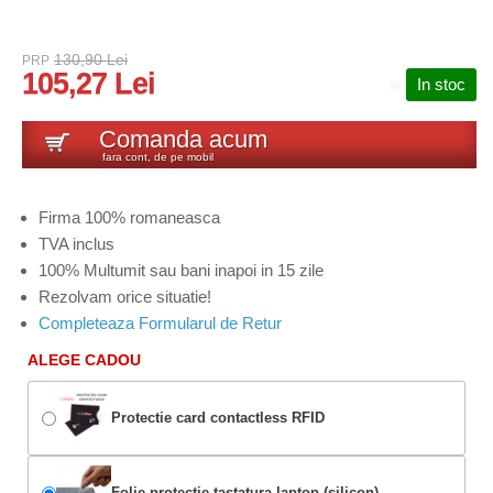
130,90 Lei
PRP
105,27 Lei
In stoc
Comanda acum
fara cont, de pe mobil
Firma 100% romaneasca
TVA inclus
100% Multumit sau bani inapoi in 15 zile
Rezolvam orice situatie!
Completeaza Formularul de Retur
ALEGE CADOU
Protectie card contactless RFID
Folie protectie tastatura laptop (silicon)