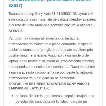
3X617)
Tastatura Laptop Sony Vaio 81-31405001-08 layout UK
este construita din materiale de calitate oferidu-i acesteia
o durata de viata mare si o senzatie placuta la atingere.
ATENTIE!
Va rugam sa comparati imaginea cu tastatura
dumneavoastra inainte de a plasa comanda, in special
cablul de conectare (panglica) care poate sa difere prin
pozitie, lungime si latime. Asigurati-va ca modelul de
laptop, seria tastaturii si layout-ul (aranjamentul tastelor)
corespund cu cerintele dumneavoastra. Daca nu sunteti
sigur ca aceasta componenta se potriveste la laptop-ul
dumneavoastra, va rugam sa ne contactati.
SFATURI INTRETINERE TASTATURA SONY VAIO 81-
31405001-08 LAYOUT UK:
nu lasati lichide in apropierea laptopului, majoritatea
defectiunilor sunt datorate lichidelor varsate pe