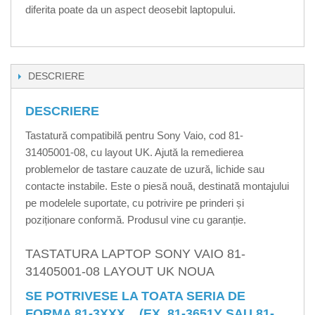
diferita poate da un aspect deosebit laptopului.
DESCRIERE
DESCRIERE
Tastatură compatibilă pentru Sony Vaio, cod 81-
31405001-08, cu layout UK. Ajută la remedierea
problemelor de tastare cauzate de uzură, lichide sau
contacte instabile. Este o piesă nouă, destinată montajului
pe modelele suportate, cu potrivire pe prinderi și
poziționare conformă. Produsul vine cu garanție.
TASTATURA LAPTOP SONY VAIO 81-
31405001-08 LAYOUT UK NOUA
SE POTRIVESE LA TOATA SERIA DE
FORMA 81-3XXX... (EX. 81-3651Y SAU 81-