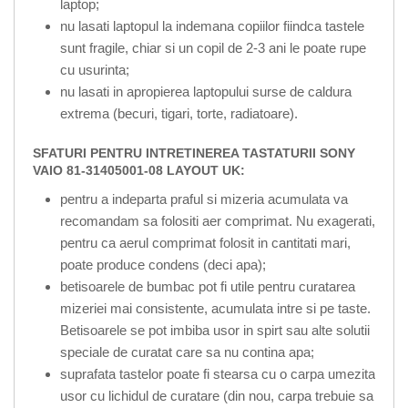
laptop;
nu lasati laptopul la indemana copiilor fiindca tastele
sunt fragile, chiar si un copil de 2-3 ani le poate rupe
cu usurinta;
nu lasati in apropierea laptopului surse de caldura
extrema (becuri, tigari, torte, radiatoare).
SFATURI PENTRU INTRETINEREA TASTATURII SONY
VAIO 81-31405001-08 LAYOUT UK:
pentru a indeparta praful si mizeria acumulata va
recomandam sa folositi aer comprimat. Nu exagerati,
pentru ca aerul comprimat folosit in cantitati mari,
poate produce condens (deci apa);
betisoarele de bumbac pot fi utile pentru curatarea
mizeriei mai consistente, acumulata intre si pe taste.
Betisoarele se pot imbiba usor in spirt sau alte solutii
speciale de curatat care sa nu contina apa;
suprafata tastelor poate fi stearsa cu o carpa umezita
usor cu lichidul de curatare (din nou, carpa trebuie sa