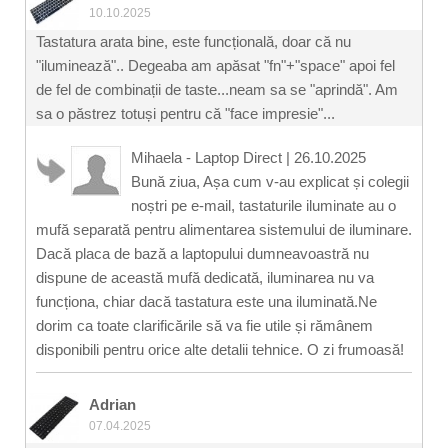
10.10.2025
Tastatura arata bine, este funcțională, doar că nu
"iluminează".. Degeaba am apăsat "fn"+"space" apoi fel
de fel de combinații de taste...neam sa se "aprindă". Am
sa o păstrez totuși pentru că "face impresie"...
Mihaela - Laptop Direct
|
26.10.2025
Bună ziua, Așa cum v-au explicat și colegii
noștri pe e-mail, tastaturile iluminate au o
mufă separată pentru alimentarea sistemului de iluminare.
Dacă placa de bază a laptopului dumneavoastră nu
dispune de această mufă dedicată, iluminarea nu va
funcționa, chiar dacă tastatura este una iluminată.Ne
dorim ca toate clarificările să va fie utile și rămânem
disponibili pentru orice alte detalii tehnice. O zi frumoasă!
Adrian
07.04.2025