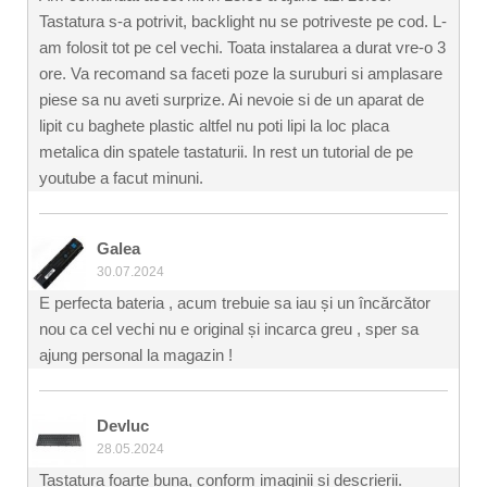
Tastatura s-a potrivit, backlight nu se potriveste pe cod. L-
am folosit tot pe cel vechi. Toata instalarea a durat vre-o 3
ore. Va recomand sa faceti poze la suruburi si amplasare
piese sa nu aveti surprize. Ai nevoie si de un aparat de
lipit cu baghete plastic altfel nu poti lipi la loc placa
metalica din spatele tastaturii. In rest un tutorial de pe
youtube a facut minuni.
Galea
30.07.2024
E perfecta bateria , acum trebuie sa iau și un încărcător
nou ca cel vechi nu e original și incarca greu , sper sa
ajung personal la magazin !
Devluc
28.05.2024
Tastatura foarte buna, conform imaginii si descrierii.