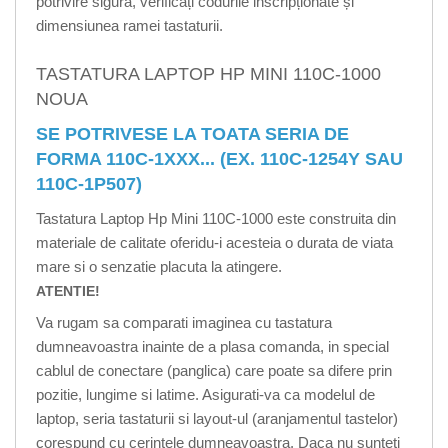
potrivire sigură, verificați codurile inscripționate și
dimensiunea ramei tastaturii.
TASTATURA LAPTOP HP MINI 110C-1000
NOUA
SE POTRIVESE LA TOATA SERIA DE
FORMA 110C-1XXX... (EX. 110C-1254Y SAU
110C-1P507)
Tastatura Laptop Hp Mini 110C-1000 este construita din
materiale de calitate oferidu-i acesteia o durata de viata
mare si o senzatie placuta la atingere.
ATENTIE!
Va rugam sa comparati imaginea cu tastatura
dumneavoastra inainte de a plasa comanda, in special
cablul de conectare (panglica) care poate sa difere prin
pozitie, lungime si latime. Asigurati-va ca modelul de
laptop, seria tastaturii si layout-ul (aranjamentul tastelor)
corespund cu cerintele dumneavoastra. Daca nu sunteti