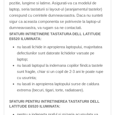
pozitie, lungime si latime. Asigurati-va ca modelul de
laptop, seria tastaturii si layout-ul (aranjamentul tastelor)
corespund cu cerintele dumneavoastra. Daca nu sunteti
sigur ca aceasta componenta se potriveste la laptop-ul
dumneavoastra, va rugam sa ne contactati.
SFATURI INTRETINERE TASTATURA DELL LATITUDE
E6520 ILUMINATA:
nu lasati lichide in apropierea laptopului, majoritatea
defectiunilor sunt datorate lichidelor varsate pe
laptop;
nu lasati laptopul la indemana copiilor fiindca tastele
sunt fragile, chiar si un copil de 2-3 ani le poate rupe
cu usurinta;
nu lasati in apropierea laptopului surse de caldura
extrema (becuri, tigari, torte, radiatoare).
SFATURI PENTRU INTRETINEREA TASTATURII DELL
LATITUDE E6520 ILUMINATA:
pentru a indeparta praful si mizeria acumulata va