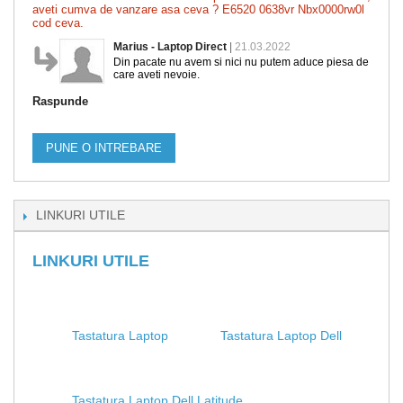
aveti cumva de vanzare asa ceva ? E6520 0638vr Nbx0000rw0l
cod ceva.
Marius - Laptop Direct
|
21.03.2022
Din pacate nu avem si nici nu putem aduce piesa de
care aveti nevoie.
Raspunde
PUNE O INTREBARE
LINKURI UTILE
LINKURI UTILE
Tastatura Laptop
Tastatura Laptop Dell
Tastatura Laptop Dell Latitude