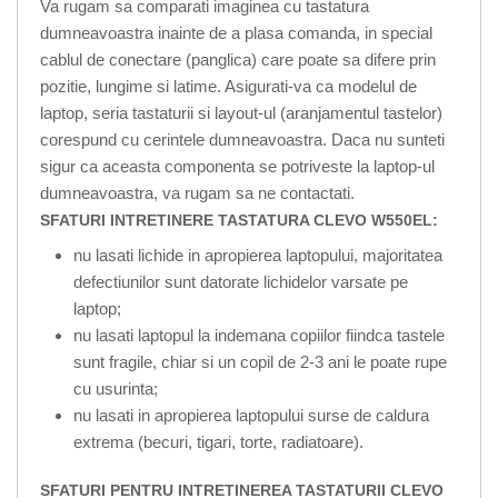
Va rugam sa comparati imaginea cu tastatura
dumneavoastra inainte de a plasa comanda, in special
cablul de conectare (panglica) care poate sa difere prin
pozitie, lungime si latime. Asigurati-va ca modelul de
laptop, seria tastaturii si layout-ul (aranjamentul tastelor)
corespund cu cerintele dumneavoastra. Daca nu sunteti
sigur ca aceasta componenta se potriveste la laptop-ul
dumneavoastra, va rugam sa ne contactati.
SFATURI INTRETINERE TASTATURA CLEVO W550EL:
nu lasati lichide in apropierea laptopului, majoritatea
defectiunilor sunt datorate lichidelor varsate pe
laptop;
nu lasati laptopul la indemana copiilor fiindca tastele
sunt fragile, chiar si un copil de 2-3 ani le poate rupe
cu usurinta;
nu lasati in apropierea laptopului surse de caldura
extrema (becuri, tigari, torte, radiatoare).
SFATURI PENTRU INTRETINEREA TASTATURII CLEVO