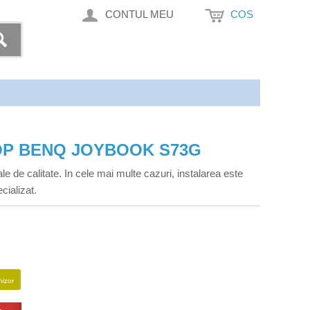
CONTUL MEU
COS
OP BENQ JOYBOOK S73G
le de calitate. In cele mai multe cazuri, instalarea este
cializat.
nizor