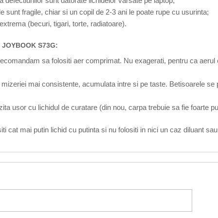
ea defectiunilor sunt datorate lichidelor varsate pe laptop;
le sunt fragile, chiar si un copil de 2-3 ani le poate rupe cu usurinta;
xtrema (becuri, tigari, torte, radiatoare).
Q JOYBOOK S73G:
recomandam sa folositi aer comprimat. Nu exagerati, pentru ca aerul c
mizeriei mai consistente, acumulata intre si pe taste. Betisoarele se p
ta usor cu lichidul de curatare (din nou, carpa trebuie sa fie foarte pu
ti cat mai putin lichid cu putinta si nu folositi in nici un caz diluant sa