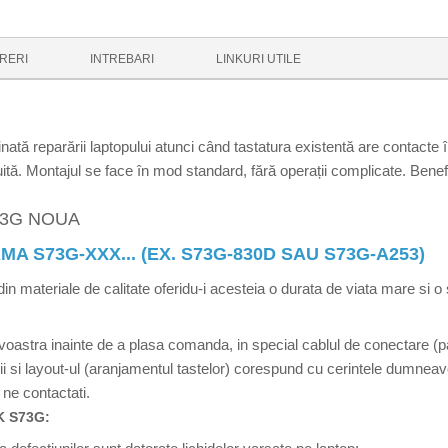
RERI
INTREBARI
LINKURI UTILE
ă reparării laptopului atunci când tastatura existentă are contacte î
ă. Montajul se face în mod standard, fără operații complicate. Benefici
73G NOUA
A S73G-XXX... (EX. S73G-830D SAU S73G-A253)
materiale de calitate oferidu-i acesteia o durata de viata mare si o s
tra inainte de a plasa comanda, in special cablul de conectare (pang
turii si layout-ul (aranjamentul tastelor) corespund cu cerintele dumn
ne contactati.
 S73G: