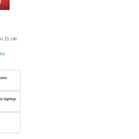
m
n 15 zile
tur
less
ra laptop