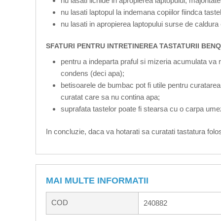
nu lasati lichide in apropierea laptopului, majoritat
nu lasati laptopul la indemana copiilor fiindca taste
nu lasati in apropierea laptopului surse de caldura e
SFATURI PENTRU INTRETINEREA TASTATURII BEN
pentru a indeparta praful si mizeria acumulata va 
condens (deci apa);
betisoarele de bumbac pot fi utile pentru curatarea 
curatat care sa nu contina apa;
suprafata tastelor poate fi stearsa cu o carpa umezi
In concluzie, daca va hotarati sa curatati tastatura folosi
MAI MULTE INFORMATII
COD
240882