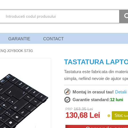
GARANTIE
CONTACT
ENQ JOYBOOK S73G
TASTATURA LAPT
Tastatura este fabricata din materia
simpla, nefiind nevoie de ajutor spe
Montaj in orasul tau!
Detalii
Garantie standard:
12 luni
163,35 Lei
PRP
130,68 Lei
Stoc
fur