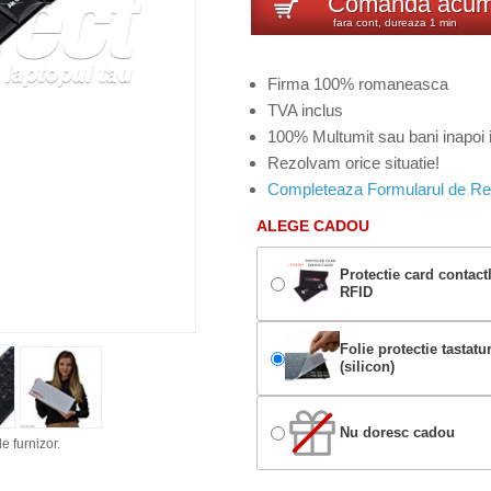
Comanda acu
fara cont, dureaza 1 min
Firma 100% romaneasca
TVA inclus
100% Multumit sau bani inapoi i
Rezolvam orice situatie!
Completeaza Formularul de Re
ALEGE CADOU
Protectie card contact
RFID
Folie protectie tastatu
(silicon)
Nu doresc cadou
e furnizor.