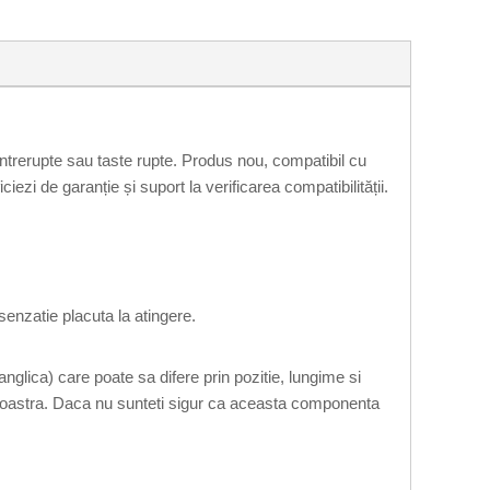
ntrerupte sau taste rupte. Produs nou, compatibil cu
ezi de garanție și suport la verificarea compatibilității.
enzatie placuta la atingere.
lica) care poate sa difere prin pozitie, lungime si
eavoastra. Daca nu sunteti sigur ca aceasta componenta