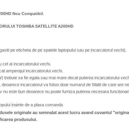
.
 A200HD Nou Compatibil
ORULUI TOSHIBA SATELLITE A200HD
 gasiti pe eticheta de pe spatele laptopului sau pe incarcatorul vechi).
 cel al incarcatorului vechi.
at amperajul incarcatorului vechi.
W) trebuie sa fie egala sau mai mare decat puterea incarcatorului vech
 deoarece incarcatorul va folosi doar numarul de Watti de care are ne
v nu este bun deoarece nu poate furniza puterea necesara functionarii
topului inainte de a plasa comanda
odusele originale au semnalat acest lucru avand cuvantul "origina
ficarea produsului.