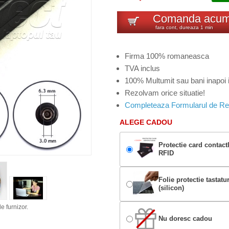
Comanda acu
fara cont, dureaza 1 min
Firma 100% romaneasca
TVA inclus
100% Multumit sau bani inapoi i
Rezolvam orice situatie!
Completeaza Formularul de Re
ALEGE CADOU
Protectie card contact
RFID
Folie protectie tastatu
(silicon)
e furnizor.
Nu doresc cadou