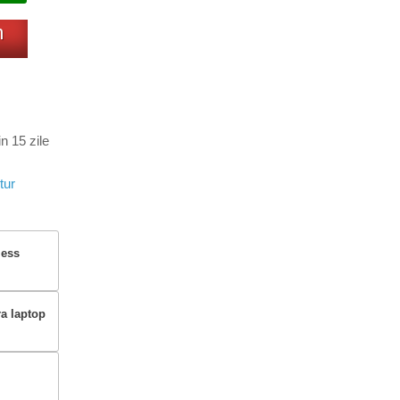
m
n 15 zile
tur
less
ra laptop