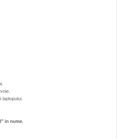
i.
voie.
 laptopului.
l" in nume.