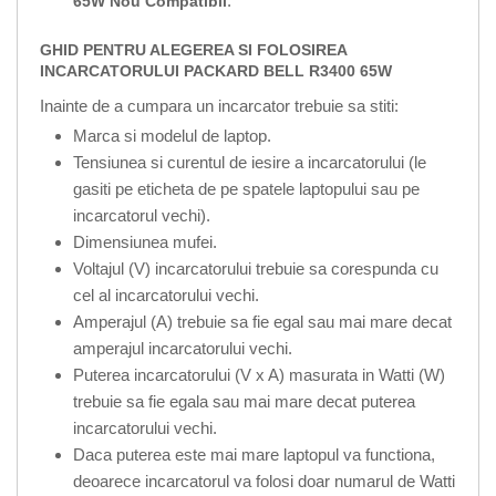
.
65W Nou Compatibil
GHID PENTRU ALEGEREA SI FOLOSIREA
INCARCATORULUI PACKARD BELL R3400 65W
Inainte de a cumpara un incarcator trebuie sa stiti:
Marca si modelul de laptop.
Tensiunea si curentul de iesire a incarcatorului (le
gasiti pe eticheta de pe spatele laptopului sau pe
incarcatorul vechi).
Dimensiunea mufei.
Voltajul (V) incarcatorului trebuie sa corespunda cu
cel al incarcatorului vechi.
Amperajul (A) trebuie sa fie egal sau mai mare decat
amperajul incarcatorului vechi.
Puterea incarcatorului (V x A) masurata in Watti (W)
trebuie sa fie egala sau mai mare decat puterea
incarcatorului vechi.
Daca puterea este mai mare laptopul va functiona,
deoarece incarcatorul va folosi doar numarul de Watti