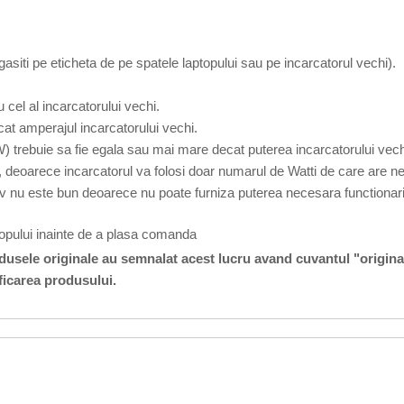
 gasiti pe eticheta de pe spatele laptopului sau pe incarcatorul vechi).
 cel al incarcatorului vechi.
at amperajul incarcatorului vechi.
W) trebuie sa fie egala sau mai mare decat puterea incarcatorului vech
 deoarece incarcatorul va folosi doar numarul de Watti de care are ne
v nu este bun deoarece nu poate furniza puterea necesara functionarii
topului inainte de a plasa comanda
odusele originale au semnalat acest lucru avand cuvantul "origina
ficarea produsului.