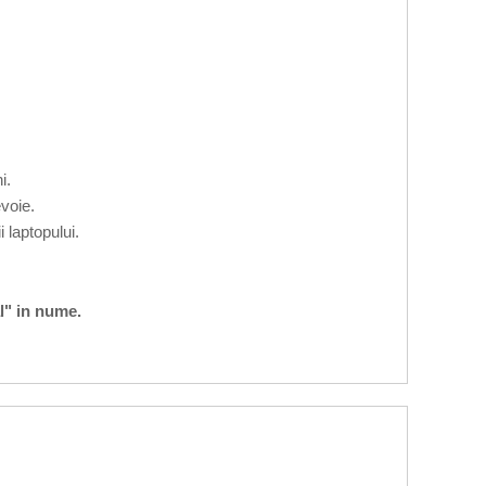
i.
voie.
 laptopului.
l" in nume.