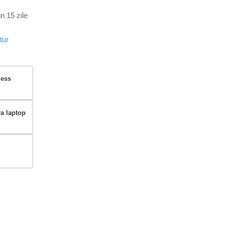
n 15 zile
tur
less
ra laptop