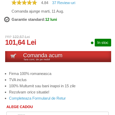
4.84
37
Review-uri
Comanda ajunge marti, 11 Aug.
Garantie standard:
12 luni
122,57 Lei
PRP
101,64 Lei
In stoc
Comanda acum
fara cont, de pe mobil
Firma 100% romaneasca
TVA inclus
100% Multumit sau bani inapoi in 15 zile
Rezolvam orice situatie!
Completeaza Formularul de Retur
ALEGE CADOU