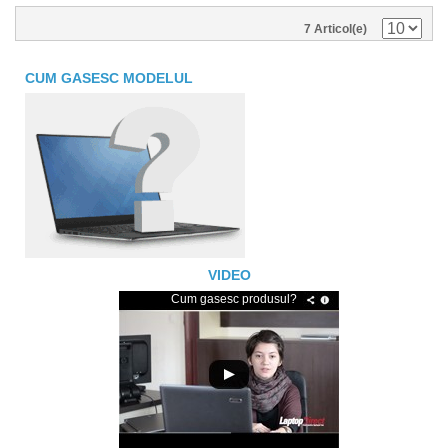
7 Articol(e)
CUM GASESC MODELUL
VIDEO
Cum gasesc produsul?