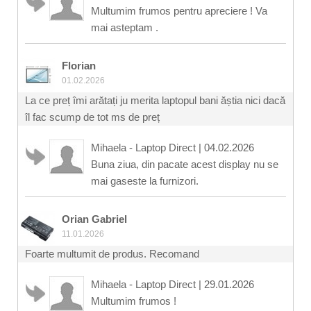
Multumim frumos pentru apreciere ! Va
mai asteptam .
Florian
01.02.2026
La ce preț îmi arătați ju merita laptopul bani ăștia nici dacă
îl fac scump de tot ms de preț
Mihaela - Laptop Direct
|
04.02.2026
Buna ziua, din pacate acest display nu se
mai gaseste la furnizori.
Orian Gabriel
11.01.2026
Foarte multumit de produs. Recomand
Mihaela - Laptop Direct
|
29.01.2026
Multumim frumos !