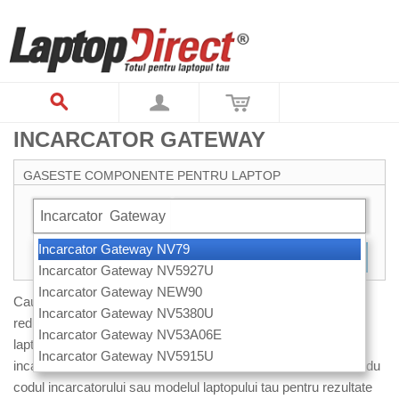
INCARCATOR GATEWAY
GASESTE COMPONENTE PENTRU LAPTOP
Incarcator
Gateway
Incarcator Gateway NV79
CAUTARE
Incarcator Gateway NV5927U
Incarcator Gateway NEW90
Cauti un incarcator de laptop Gateway? Noi il avem acum la
Incarcator Gateway NV5380U
reducere! Pentru ca lista noastra de incarcatoare pentru
Incarcator Gateway NV53A06E
laptopuri Gateway este foarte mare, cel mai usor gasesti
Incarcator Gateway NV5915U
incarcatorul dorit folosind casuta de cautare de mai sus. Introdu
codul incarcatorului sau modelul laptopului tau pentru rezultate