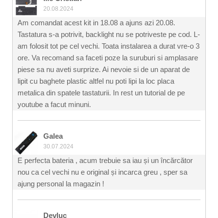
20.08.2024
Am comandat acest kit in 18.08 a ajuns azi 20.08.
Tastatura s-a potrivit, backlight nu se potriveste pe cod. L-
am folosit tot pe cel vechi. Toata instalarea a durat vre-o 3
ore. Va recomand sa faceti poze la suruburi si amplasare
piese sa nu aveti surprize. Ai nevoie si de un aparat de
lipit cu baghete plastic altfel nu poti lipi la loc placa
metalica din spatele tastaturii. In rest un tutorial de pe
youtube a facut minuni.
Galea
30.07.2024
E perfecta bateria , acum trebuie sa iau și un încărcător
nou ca cel vechi nu e original și incarca greu , sper sa
ajung personal la magazin !
Devluc