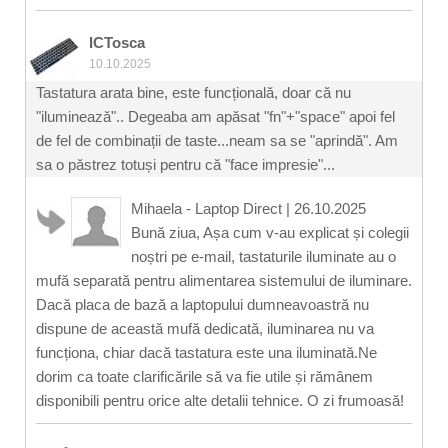
ICTosca
10.10.2025
Tastatura arata bine, este funcțională, doar că nu
"iluminează".. Degeaba am apăsat "fn"+"space" apoi fel
de fel de combinații de taste...neam sa se "aprindă". Am
sa o păstrez totuși pentru că "face impresie"...
Mihaela - Laptop Direct
|
26.10.2025
Bună ziua, Așa cum v-au explicat și colegii
noștri pe e-mail, tastaturile iluminate au o
mufă separată pentru alimentarea sistemului de iluminare.
Dacă placa de bază a laptopului dumneavoastră nu
dispune de această mufă dedicată, iluminarea nu va
funcționa, chiar dacă tastatura este una iluminată.Ne
dorim ca toate clarificările să va fie utile și rămânem
disponibili pentru orice alte detalii tehnice. O zi frumoasă!