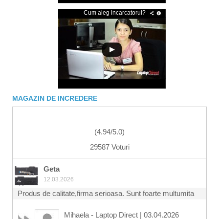
Cum aleg incarcatorul?
MAGAZIN DE INCREDERE
(
4.94
/
5.0
)
29587 Voturi
Geta
12.03.2026
Produs de calitate,firma serioasa. Sunt foarte multumita
Mihaela - Laptop Direct
|
03.04.2026