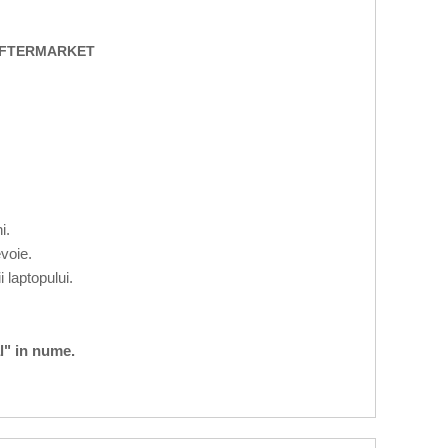
 AFTERMARKET
i.
voie.
 laptopului.
l" in nume.