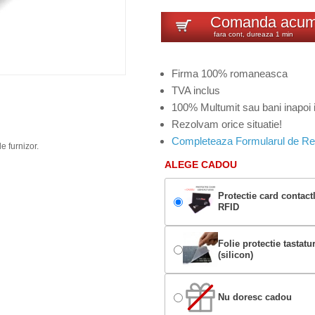
Comanda acu
fara cont, dureaza 1 min
Firma 100% romaneasca
TVA inclus
100% Multumit sau bani inapoi i
Rezolvam orice situatie!
Completeaza Formularul de Re
e furnizor.
ALEGE CADOU
Protectie card contact
RFID
Folie protectie tastatu
(silicon)
Nu doresc cadou