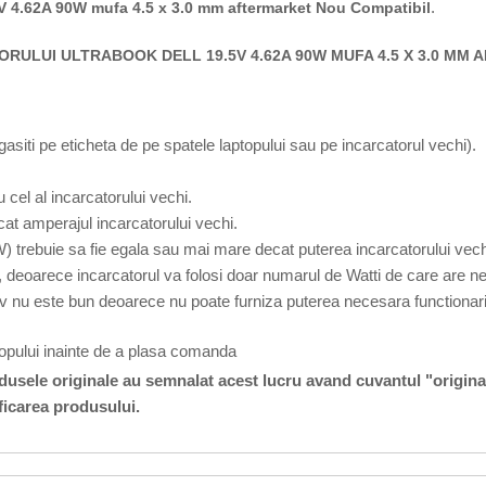
.
5V 4.62A 90W mufa 4.5 x 3.0 mm aftermarket Nou Compatibil
RULUI ULTRABOOK DELL 19.5V 4.62A 90W MUFA 4.5 X 3.0 MM
 gasiti pe eticheta de pe spatele laptopului sau pe incarcatorul vechi).
 cel al incarcatorului vechi.
at amperajul incarcatorului vechi.
W) trebuie sa fie egala sau mai mare decat puterea incarcatorului vech
 deoarece incarcatorul va folosi doar numarul de Watti de care are ne
v nu este bun deoarece nu poate furniza puterea necesara functionarii
topului inainte de a plasa comanda
odusele originale au semnalat acest lucru avand cuvantul "origina
ficarea produsului.