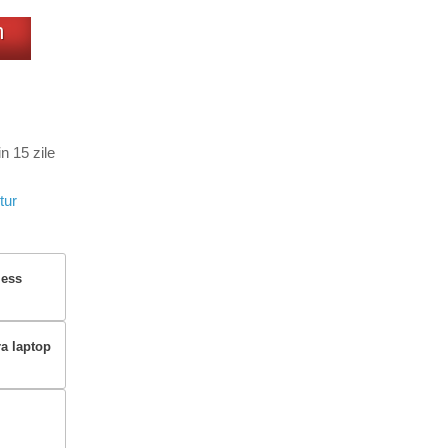
m
n 15 zile
tur
less
ra laptop