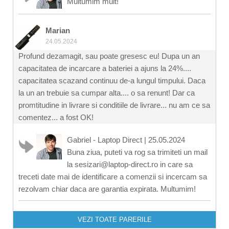
Multumim mult!
Marian
24.05.2024
Profund dezamagit, sau poate gresesc eu! Dupa un an
capacitatea de incarcare a bateriei a ajuns la 24%....
capacitatea scazand continuu de-a lungul timpului. Daca
la un an trebuie sa cumpar alta.... o sa renunt! Dar ca
promtitudine in livrare si conditiile de livrare... nu am ce sa
comentez... a fost OK!
Gabriel - Laptop Direct
|
25.05.2024
Buna ziua, puteti va rog sa trimiteti un mail
la sesizari@laptop-direct.ro in care sa
treceti date mai de identificare a comenzii si incercam sa
rezolvam chiar daca are garantia expirata. Multumim!
VEZI TOATE PARERILE