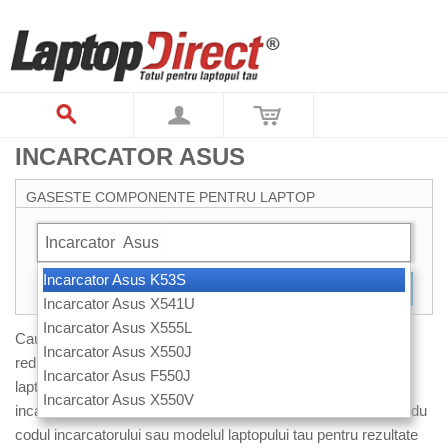
INCARCATOR ASUS
GASESTE COMPONENTE PENTRU LAPTOP
Incarcator
Asus
Incarcator Asus K53S
CAUTARE
Incarcator Asus X541U
Incarcator Asus X555L
Cauti un incarcator de laptop Asus? Noi il avem acum la
Incarcator Asus X550J
reducere! Pentru ca lista noastra de incarcatoare pentru
Incarcator Asus F550J
laptopuri Asus este foarte mare, cel mai usor gasesti
Incarcator Asus X550V
incarcatorul dorit folosind casuta de cautare de mai sus. Introdu
codul incarcatorului sau modelul laptopului tau pentru rezultate