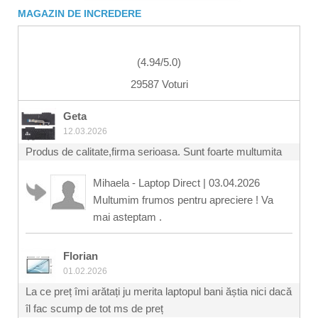
MAGAZIN DE INCREDERE
(
4.94
/
5.0
)
29587 Voturi
Geta
12.03.2026
Produs de calitate,firma serioasa. Sunt foarte multumita
Mihaela - Laptop Direct
|
03.04.2026
Multumim frumos pentru apreciere ! Va
mai asteptam .
Florian
01.02.2026
La ce preț îmi arătați ju merita laptopul bani ăștia nici dacă
îl fac scump de tot ms de preț