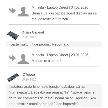
Mihaela - Laptop Direct
|
04.02.2026
Buna ziua, din pacate acest display nu se
mai gaseste la furnizori.
Orian Gabriel
11.01.2026
Foarte multumit de produs. Recomand
Mihaela - Laptop Direct
|
29.01.2026
Multumim frumos !
ICTosca
10.10.2025
Tastatura arata bine, este funcțională, doar că nu
"iluminează".. Degeaba am apăsat "fn"+"space" apoi fel
de fel de combinații de taste...neam sa se "aprindă". Am
sa o păstrez totuși pentru că "face impresie"...