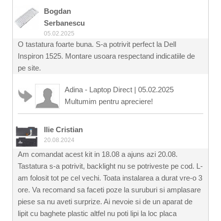
Bogdan
Serbanescu
05.02.2025
O tastatura foarte buna. S-a potrivit perfect la Dell
Inspiron 1525. Montare usoara respectand indicatiile de
pe site.
Adina - Laptop Direct
|
05.02.2025
Multumim pentru apreciere!
Ilie Cristian
20.08.2024
Am comandat acest kit in 18.08 a ajuns azi 20.08.
Tastatura s-a potrivit, backlight nu se potriveste pe cod. L-
am folosit tot pe cel vechi. Toata instalarea a durat vre-o 3
ore. Va recomand sa faceti poze la suruburi si amplasare
piese sa nu aveti surprize. Ai nevoie si de un aparat de
lipit cu baghete plastic altfel nu poti lipi la loc placa