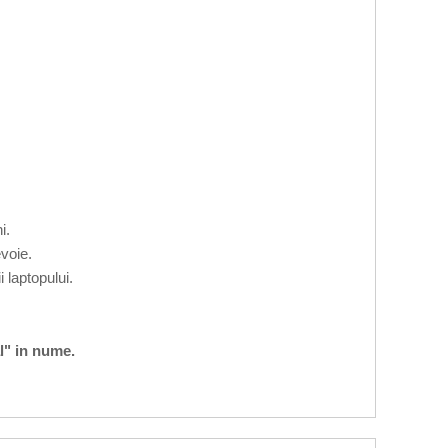
i.
voie.
 laptopului.
l" in nume.