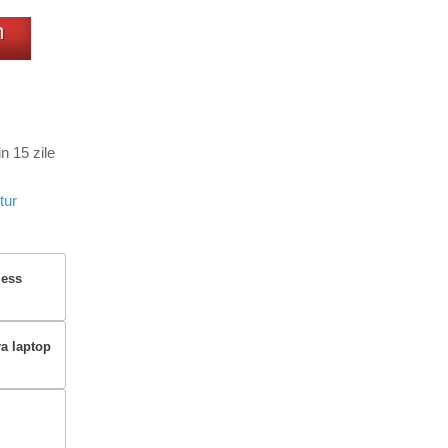
m
n 15 zile
tur
less
ra laptop