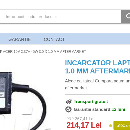
GARANTIE
CONTACT
 ACER 19V 2.37A 45W 3.0 X 1.0 MM AFTERMARKET
INCARCATOR LAPTO
1.0 MM AFTERMAR
Alege calitatea! Cumpara acum un
aftermarket.
Transport gratuit
Garantie standard:
12 luni
267,41 Lei
PRP
214,17 Lei
Stoc
fur