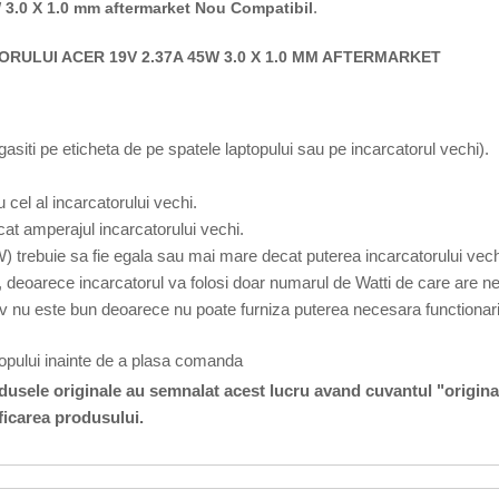
.
 3.0 X 1.0 mm aftermarket Nou Compatibil
RULUI ACER 19V 2.37A 45W 3.0 X 1.0 MM AFTERMARKET
 gasiti pe eticheta de pe spatele laptopului sau pe incarcatorul vechi).
 cel al incarcatorului vechi.
at amperajul incarcatorului vechi.
W) trebuie sa fie egala sau mai mare decat puterea incarcatorului vech
 deoarece incarcatorul va folosi doar numarul de Watti de care are ne
v nu este bun deoarece nu poate furniza puterea necesara functionarii
topului inainte de a plasa comanda
odusele originale au semnalat acest lucru avand cuvantul "origina
ficarea produsului.