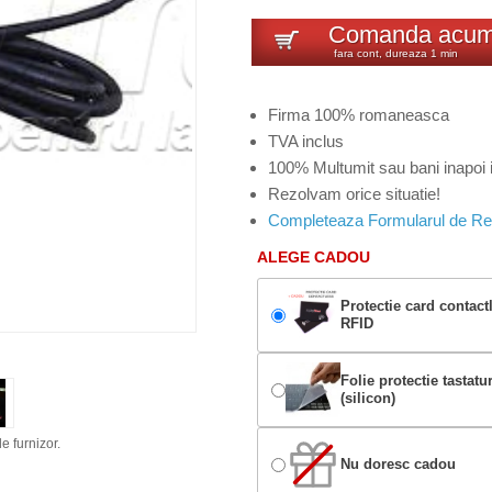
Comanda acu
fara cont, dureaza 1 min
Firma 100% romaneasca
TVA inclus
100% Multumit sau bani inapoi i
Rezolvam orice situatie!
Completeaza Formularul de Re
ALEGE CADOU
Protectie card contact
RFID
Folie protectie tastatu
(silicon)
e furnizor.
Nu doresc cadou