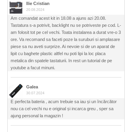
Ilie Cristian
20.08.2024
Am comandat acest kit in 18.08 a ajuns azi 20.08.
Tastatura s-a potrivit, backlight nu se potriveste pe cod. L-
am folosit tot pe cel vechi. Toata instalarea a durat vre-o 3
ore. Va recomand sa faceti poze la suruburi si amplasare
piese sa nu aveti surprize. Ai nevoie si de un aparat de
lipit cu baghete plastic altfel nu poti lipi la loc placa
metalica din spatele tastaturii. In rest un tutorial de pe
youtube a facut minuni.
Galea
30.07.2024
E perfecta bateria , acum trebuie sa iau și un încărcător
nou ca cel vechi nu e original și incarca greu , sper sa
ajung personal la magazin !