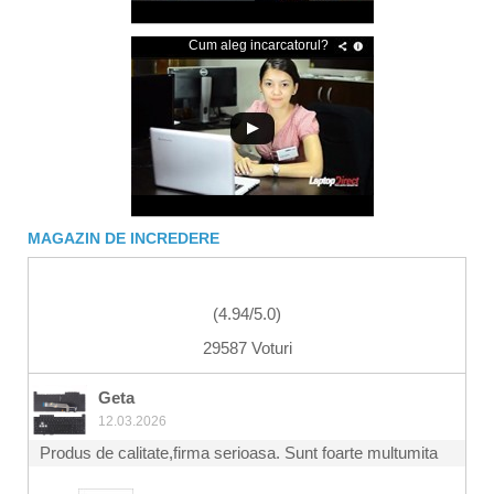
Cum aleg incarcatorul?
MAGAZIN DE INCREDERE
(
4.94
/
5.0
)
29587 Voturi
Geta
12.03.2026
Produs de calitate,firma serioasa. Sunt foarte multumita