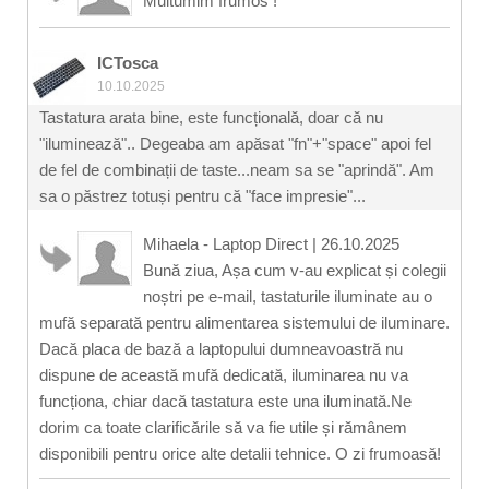
Multumim frumos !
ICTosca
10.10.2025
Tastatura arata bine, este funcțională, doar că nu
"iluminează".. Degeaba am apăsat "fn"+"space" apoi fel
de fel de combinații de taste...neam sa se "aprindă". Am
sa o păstrez totuși pentru că "face impresie"...
Mihaela - Laptop Direct
|
26.10.2025
Bună ziua, Așa cum v-au explicat și colegii
noștri pe e-mail, tastaturile iluminate au o
mufă separată pentru alimentarea sistemului de iluminare.
Dacă placa de bază a laptopului dumneavoastră nu
dispune de această mufă dedicată, iluminarea nu va
funcționa, chiar dacă tastatura este una iluminată.Ne
dorim ca toate clarificările să va fie utile și rămânem
disponibili pentru orice alte detalii tehnice. O zi frumoasă!