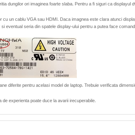
tia dungilor ori imaginea foarte slaba. Pentru a fi siguri ca displayul d
zor cu un cablu VGA sau HDMI. Daca imagnea este clara atunci display-ul
y si eventual seria din spatele display-ului pentru a putea face comand
ane diferite pentru acelasi model de laptop. Trebuie verificata dimensiu
 de experienta poate duce la avarii irecuperabile.