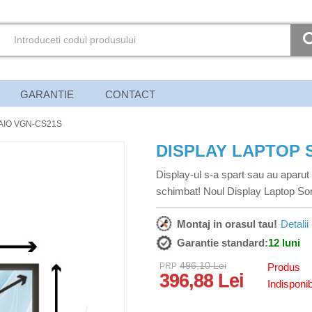
GARANTIE
CONTACT
AIO VGN-CS21S
DISPLAY LAPTOP 
Display-ul s-a spart sau au aparut 
schimbat! Noul Display Laptop So
Montaj in orasul tau!
Detalii
Garantie standard:
12 luni
496,10 Lei
PRP
Produs
396,88 Lei
Indisponib