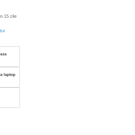
n 15 zile
tur
less
ra laptop