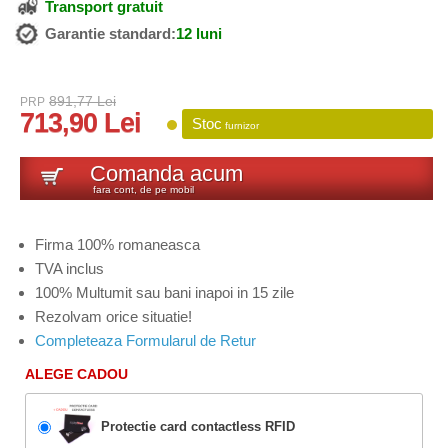
Transport gratuit
Garantie standard:
12 luni
891,77 Lei
PRP
713,90 Lei
Stoc
furnizor
Comanda acum
fara cont, de pe mobil
Firma 100% romaneasca
TVA inclus
100% Multumit sau bani inapoi in 15 zile
Rezolvam orice situatie!
Completeaza Formularul de Retur
ALEGE CADOU
Protectie card contactless RFID