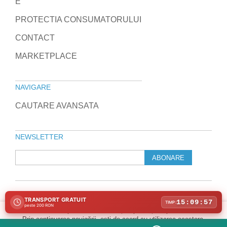
E
PROTECTIA CONSUMATORULUI
CONTACT
MARKETPLACE
NAVIGARE
CAUTARE AVANSATA
NEWSLETTER
ABONARE
TRANSPORT GRATUIT
© 2010-2026 Laptop Direct
15:09:57
TIMP:
peste 200 RON
Program de marketing afiliat
Folosim cookie-uri pentru a îmbunătăți experiența ta pe site-ul nostru.
Prin continuarea navigării, ești de acord cu utilizarea acestora.