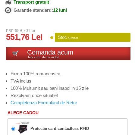
Transport gratuit
Garantie standard:
12 luni
689,70 Lei
PRP
551,76 Lei
Stoc
furnizor
Comanda acum
fara cont, de pe mobil
Firma 100% romaneasca
TVA inclus
100% Multumit sau bani inapoi in 15 zile
Rezolvam orice situatie!
Completeaza Formularul de Retur
ALEGE CADOU
Protectie card contactless RFID