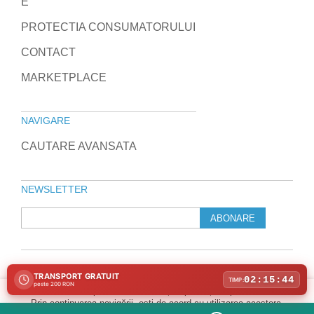
E
PROTECTIA CONSUMATORULUI
CONTACT
MARKETPLACE
NAVIGARE
CAUTARE AVANSATA
NEWSLETTER
ABONARE
TRANSPORT GRATUIT
© 2010-2026 Laptop Direct
02:15:44
TIMP:
peste 200 RON
Program de marketing afiliat
Folosim cookie-uri pentru a îmbunătăți experiența ta pe site-ul nostru.
Prin continuarea navigării, ești de acord cu utilizarea acestora.