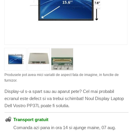
Produsele pot avea mici variatii de aspect fata de imagine, in functie de
furnizor.
Display-ul s-a spart sau au aparut pete? Cel mai probabil
ecranul este defect si va trebui schimbat! Noul Display Laptop
Dell Vostro PP37L poate fi solutia.
Transport gratuit
Comanda azi pana in ora 14 si ajunge maine, 07 aug.