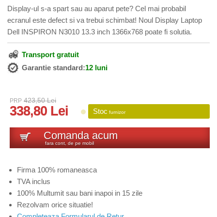
Display-ul s-a spart sau au aparut pete? Cel mai probabil
ecranul este defect si va trebui schimbat! Noul Display Laptop
Dell INSPIRON N3010 13.3 inch 1366x768 poate fi solutia.
Transport gratuit
Garantie standard:
12 luni
423,50 Lei
PRP
338,80 Lei
Stoc
furnizor
Comanda acum
fara cont, de pe mobil
Firma 100% romaneasca
TVA inclus
100% Multumit sau bani inapoi in 15 zile
Rezolvam orice situatie!
Completeaza Formularul de Retur