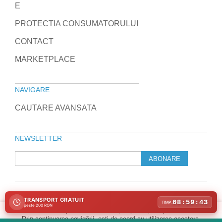
E
PROTECTIA CONSUMATORULUI
CONTACT
MARKETPLACE
NAVIGARE
CAUTARE AVANSATA
NEWSLETTER
ABONARE
TRANSPORT GRATUIT
© 2010-2026 Laptop Direct
08:59:43
TIMP:
peste 200 RON
Program de marketing afiliat
Folosim cookie-uri pentru a îmbunătăți experiența ta pe site-ul nostru.
Prin continuarea navigării, ești de acord cu utilizarea acestora.