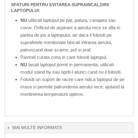
SFATURI PENTRU EVITAREA SUPRAINCALZIRII
LAPTOPULUI:
NU
utilizati laptopul pe pat, patura, canapea sau
covor. Orificiul de aspirare a aerului rece se afla in
partea de jos a laptopului, iar daca il folositi pe
suprafetele mentionate blocati intrarea aerului,
patrunzand doar scame, puf si praf.
Pastrati curata zona in care folositi laptopul.
NU
lasati laptopul pornit in permanenta, utilizati
modul stand by sau opriti-l atunci cand nu il folositi.
Folositi un suport de racire care ridica laptopul de pe
masa si permite patrunderea aerului rece, ajutand la
mentinerea temperaturii optime.
MAI MULTE INFORMATII