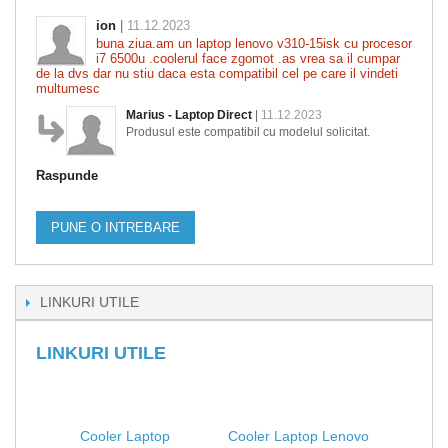
ion
|
11.12.2023
buna ziua.am un laptop lenovo v310-15isk cu procesor
i7 6500u .coolerul face zgomot .as vrea sa il cumpar
de la dvs dar nu stiu daca esta compatibil cel pe care il vindeti
multumesc
Marius - Laptop Direct
|
11.12.2023
Produsul este compatibil cu modelul solicitat.
Raspunde
PUNE O INTREBARE
LINKURI UTILE
LINKURI UTILE
Cooler Laptop
Cooler Laptop Lenovo