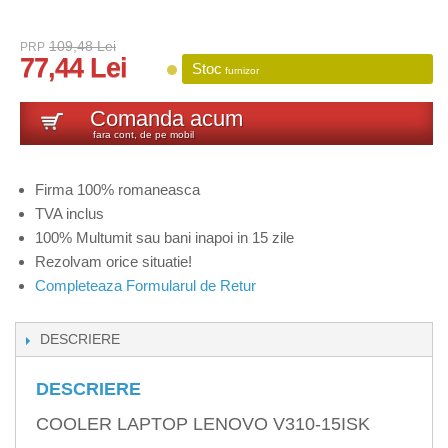
109,48 Lei
PRP
77,44 Lei
Stoc
furnizor
Comanda acum
fara cont, de pe mobil
Firma 100% romaneasca
TVA inclus
100% Multumit sau bani inapoi in 15 zile
Rezolvam orice situatie!
Completeaza Formularul de Retur
DESCRIERE
DESCRIERE
COOLER LAPTOP LENOVO V310-15ISK