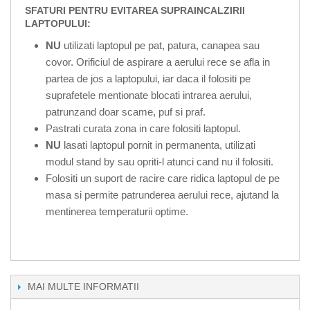
SFATURI PENTRU EVITAREA SUPRAINCALZIRII
LAPTOPULUI:
NU
utilizati laptopul pe pat, patura, canapea sau
covor. Orificiul de aspirare a aerului rece se afla in
partea de jos a laptopului, iar daca il folositi pe
suprafetele mentionate blocati intrarea aerului,
patrunzand doar scame, puf si praf.
Pastrati curata zona in care folositi laptopul.
NU
lasati laptopul pornit in permanenta, utilizati
modul stand by sau opriti-l atunci cand nu il folositi.
Folositi un suport de racire care ridica laptopul de pe
masa si permite patrunderea aerului rece, ajutand la
mentinerea temperaturii optime.
MAI MULTE INFORMATII