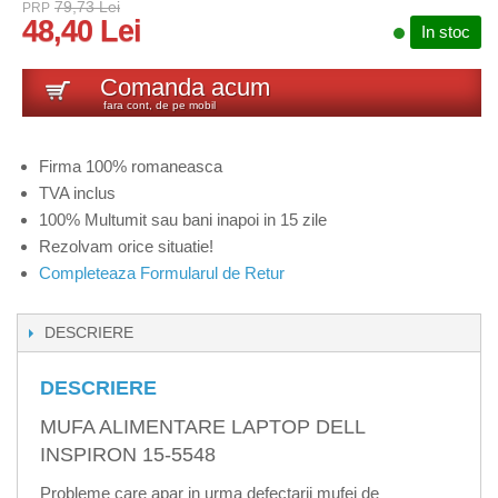
79,73 Lei
PRP
48,40 Lei
In stoc
Comanda acum
fara cont, de pe mobil
Firma 100% romaneasca
TVA inclus
100% Multumit sau bani inapoi in 15 zile
Rezolvam orice situatie!
Completeaza Formularul de Retur
DESCRIERE
DESCRIERE
MUFA ALIMENTARE LAPTOP DELL
INSPIRON 15-5548
Probleme care apar in urma defectarii mufei de