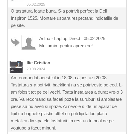
05.02.2025
O tastatura foarte buna. S-a potrivit perfect la Dell
Inspiron 1525. Montare usoara respectand indicatiile de
pe site.
Adina - Laptop Direct
|
05.02.2025
Multumim pentru apreciere!
Ilie Cristian
20.08.2024
Am comandat acest kit in 18.08 a ajuns azi 20.08.
Tastatura s-a potrivit, backlight nu se potriveste pe cod. L-
am folosit tot pe cel vechi. Toata instalarea a durat vre-o 3
ore. Va recomand sa faceti poze la suruburi si amplasare
piese sa nu aveti surprize. Ai nevoie si de un aparat de
lipit cu baghete plastic altfel nu poti lipi la loc placa
metalica din spatele tastaturii. In rest un tutorial de pe
youtube a facut minuni.