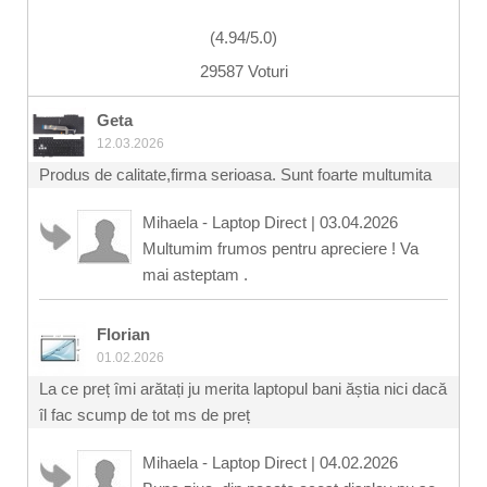
(
4.94
/
5.0
)
29587 Voturi
Geta
12.03.2026
Produs de calitate,firma serioasa. Sunt foarte multumita
Mihaela - Laptop Direct
|
03.04.2026
Multumim frumos pentru apreciere ! Va
mai asteptam .
Florian
01.02.2026
La ce preț îmi arătați ju merita laptopul bani ăștia nici dacă
îl fac scump de tot ms de preț
Mihaela - Laptop Direct
|
04.02.2026