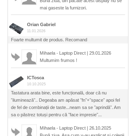
Buna ziua, din pacate acest display nu se
mai gaseste la furnizori.
Orian Gabriel
11.01.2026
Foarte multumit de produs. Recomand
Mihaela - Laptop Direct
|
29.01.2026
Multumim frumos !
ICTosca
10.10.2025
Tastatura arata bine, este funcțională, doar că nu
"iluminează".. Degeaba am apăsat "fn"+"space" apoi fel
de fel de combinații de taste...neam sa se "aprindă". Am
sa o păstrez totuși pentru că "face impresie"...
Mihaela - Laptop Direct
|
26.10.2025
Bună ziua, Așa cum v-au explicat și colegii