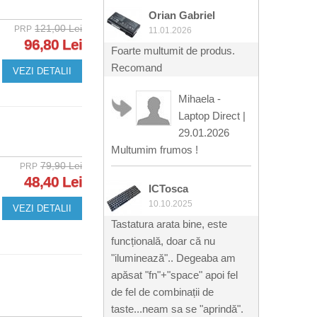
Orian Gabriel
121,00 Lei
PRP
11.01.2026
96,80 Lei
Foarte multumit de produs.
Recomand
VEZI DETALII
Mihaela -
Laptop Direct
|
29.01.2026
Multumim frumos !
79,90 Lei
PRP
48,40 Lei
ICTosca
10.10.2025
VEZI DETALII
Tastatura arata bine, este
funcțională, doar că nu
"iluminează".. Degeaba am
apăsat "fn"+"space" apoi fel
de fel de combinații de
taste...neam sa se "aprindă".