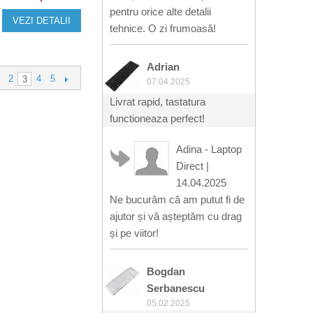
pentru orice alte detalii
VEZI DETALII
tehnice. O zi frumoasă!
Adrian
2
4
5
3
07.04.2025
Livrat rapid, tastatura
functioneaza perfect!
Adina - Laptop
Direct
|
14.04.2025
Ne bucurăm că am putut fi de
ajutor și vă așteptăm cu drag
și pe viitor!
Bogdan
Serbanescu
05.02.2025