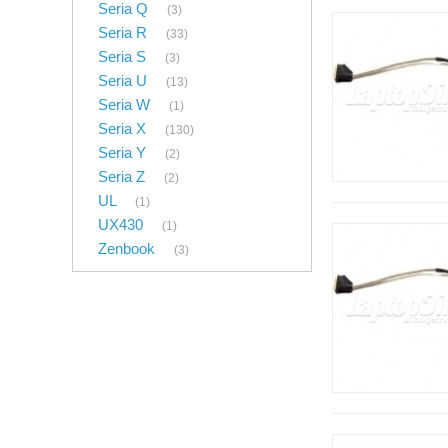
Seria Q
(3)
Seria R
(33)
Seria S
(3)
Seria U
(13)
Seria W
(1)
Seria X
(130)
Seria Y
(2)
Seria Z
(2)
UL
(1)
UX430
(1)
Zenbook
(3)