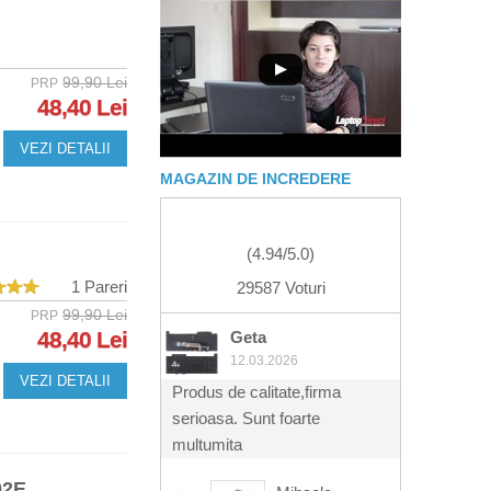
99,90 Lei
PRP
48,40 Lei
VEZI DETALII
MAGAZIN DE INCREDERE
(
4.94
/
5.0
)
1 Pareri
29587 Voturi
99,90 Lei
PRP
48,40 Lei
Geta
12.03.2026
VEZI DETALII
Produs de calitate,firma
serioasa. Sunt foarte
multumita
02E