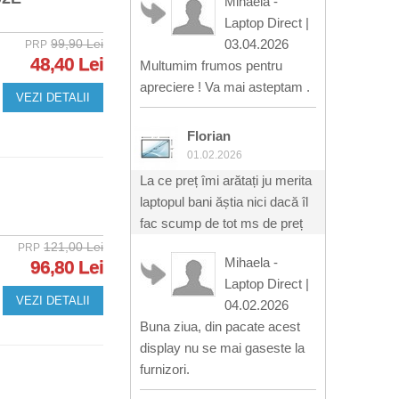
Mihaela -
Laptop Direct
|
99,90 Lei
03.04.2026
PRP
48,40 Lei
Multumim frumos pentru
apreciere ! Va mai asteptam .
VEZI DETALII
Florian
01.02.2026
La ce preț îmi arătați ju merita
laptopul bani ăștia nici dacă îl
fac scump de tot ms de preț
121,00 Lei
PRP
Mihaela -
96,80 Lei
Laptop Direct
|
VEZI DETALII
04.02.2026
Buna ziua, din pacate acest
display nu se mai gaseste la
furnizori.