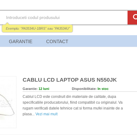
Exemplu:
"PA3534U-1BRS"
sau
"PA3534U"
GARANTIE
CONTACT
CABLU LCD LAPTOP ASUS N550JK
Garantie:
12 luni
Disponibilitate:
In stoc
Cablul LCD este construit din materiale de calitate, dupa
specificatiile producatorului, fiind compatibil cu originalul. Va
rugam verificati datele tehnice cat si forma mufei inainte de a
plasa...
Vezi mai mult