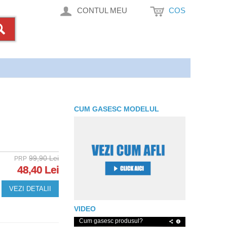
CONTUL MEU
COS
CUM GASESC MODELUL
99,90 Lei
PRP
48,40 Lei
VEZI DETALII
VIDEO
Cum gasesc produsul?