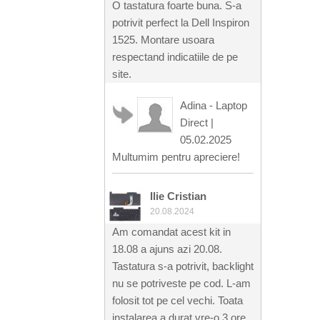
O tastatura foarte buna. S-a
potrivit perfect la Dell Inspiron
1525. Montare usoara
respectand indicatiile de pe
site.
Adina - Laptop
Direct
|
05.02.2025
Multumim pentru apreciere!
Ilie Cristian
20.08.2024
Am comandat acest kit in
18.08 a ajuns azi 20.08.
Tastatura s-a potrivit, backlight
nu se potriveste pe cod. L-am
folosit tot pe cel vechi. Toata
instalarea a durat vre-o 3 ore.