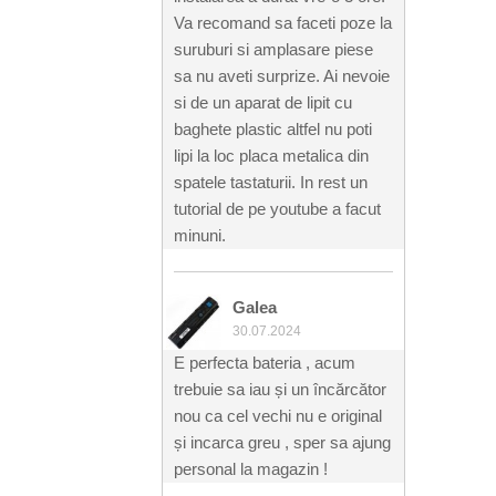
Va recomand sa faceti poze la
suruburi si amplasare piese
sa nu aveti surprize. Ai nevoie
si de un aparat de lipit cu
baghete plastic altfel nu poti
lipi la loc placa metalica din
spatele tastaturii. In rest un
tutorial de pe youtube a facut
minuni.
Galea
30.07.2024
E perfecta bateria , acum
trebuie sa iau și un încărcător
nou ca cel vechi nu e original
și incarca greu , sper sa ajung
personal la magazin !