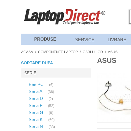
PRODUSE
SERVICE
LIVRARE
ACASA
/
COMPONENTE LAPTOP
/
CABLU LCD
/
ASUS
ASUS
SORTARE DUPA
SERIE
Eee PC
(6)
Seria A
(36)
Seria D
(2)
Seria F
(52)
Seria G
(8)
Seria K
(60)
Seria N
(33)