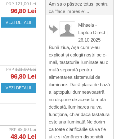
121,00 Lei
Am sa o păstrez totuși pentru
PRP
96,80 Lei
că "face impresie"...
VEZI DETALII
Mihaela -
Laptop Direct
|
26.10.2025
Bună ziua, Așa cum v-au
explicat și colegii noștri pe e-
mail, tastaturile iluminate au o
121,00 Lei
mufă separată pentru
PRP
96,80 Lei
alimentarea sistemului de
iluminare. Dacă placa de bază
VEZI DETALII
a laptopului dumneavoastră
nu dispune de această mufă
dedicată, iluminarea nu va
funcționa, chiar dacă tastatura
este una iluminată.Ne dorim
ca toate clarificările să va fie
99,90 Lei
PRP
48,40 Lei
utile și rămânem disponibili