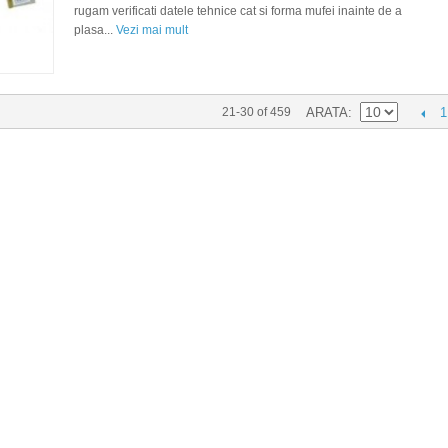
rugam verificati datele tehnice cat si forma mufei inainte de a
plasa...
Vezi mai mult
1
21-30 of 459
ARATA