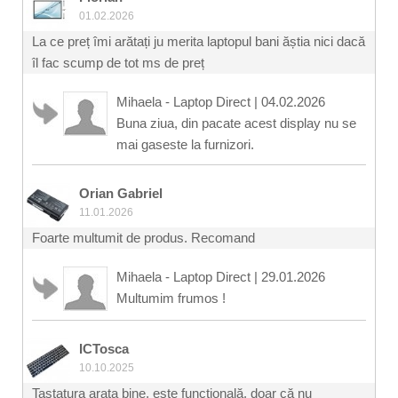
01.02.2026
La ce preț îmi arătați ju merita laptopul bani ăștia nici dacă
îl fac scump de tot ms de preț
Mihaela - Laptop Direct
|
04.02.2026
Buna ziua, din pacate acest display nu se
mai gaseste la furnizori.
Orian Gabriel
11.01.2026
Foarte multumit de produs. Recomand
Mihaela - Laptop Direct
|
29.01.2026
Multumim frumos !
ICTosca
10.10.2025
Tastatura arata bine, este funcțională, doar că nu