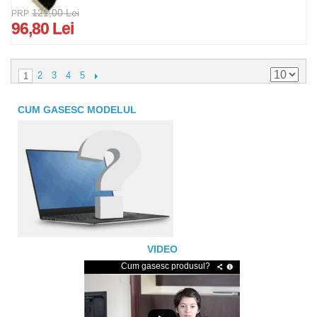
121,00 Lei
PRP
96,80 Lei
2
3
4
5
1
CUM GASESC MODELUL
VIDEO
Cum gasesc produsul?