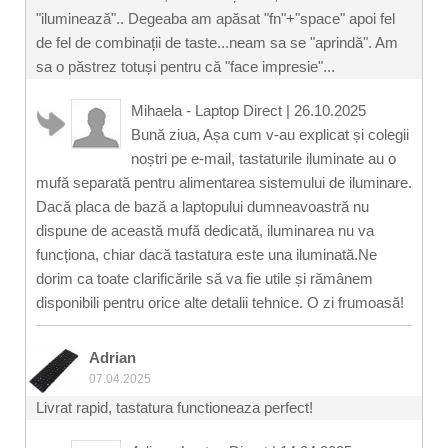
"iluminează".. Degeaba am apăsat "fn"+"space" apoi fel
de fel de combinații de taste...neam sa se "aprindă". Am
sa o păstrez totuși pentru că "face impresie"...
Mihaela - Laptop Direct
|
26.10.2025
Bună ziua, Așa cum v-au explicat și colegii
noștri pe e-mail, tastaturile iluminate au o
mufă separată pentru alimentarea sistemului de iluminare.
Dacă placa de bază a laptopului dumneavoastră nu
dispune de această mufă dedicată, iluminarea nu va
funcționa, chiar dacă tastatura este una iluminată.Ne
dorim ca toate clarificările să va fie utile și rămânem
disponibili pentru orice alte detalii tehnice. O zi frumoasă!
Adrian
07.04.2025
Livrat rapid, tastatura functioneaza perfect!