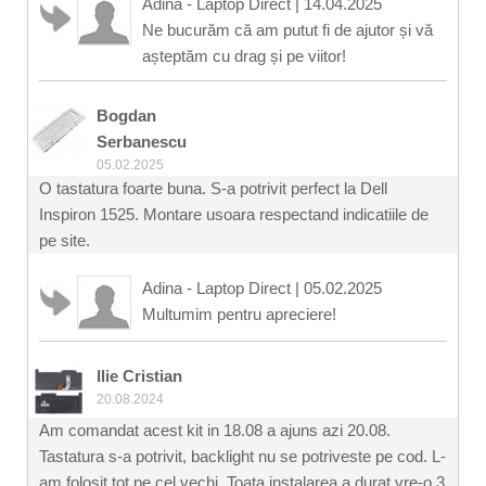
Adina - Laptop Direct
|
14.04.2025
Ne bucurăm că am putut fi de ajutor și vă
așteptăm cu drag și pe viitor!
Bogdan
Serbanescu
05.02.2025
O tastatura foarte buna. S-a potrivit perfect la Dell
Inspiron 1525. Montare usoara respectand indicatiile de
pe site.
Adina - Laptop Direct
|
05.02.2025
Multumim pentru apreciere!
Ilie Cristian
20.08.2024
Am comandat acest kit in 18.08 a ajuns azi 20.08.
Tastatura s-a potrivit, backlight nu se potriveste pe cod. L-
am folosit tot pe cel vechi. Toata instalarea a durat vre-o 3