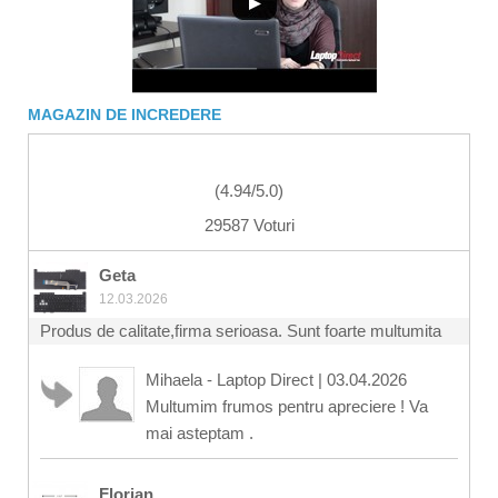
MAGAZIN DE INCREDERE
(
4.94
/
5.0
)
29587 Voturi
Geta
12.03.2026
Produs de calitate,firma serioasa. Sunt foarte multumita
Mihaela - Laptop Direct
|
03.04.2026
Multumim frumos pentru apreciere ! Va
mai asteptam .
Florian