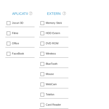
APLICATII
EXTERN
Jocuri 3D
Memory Stick
Filme
HDD Extern
Office
DVD ROM
FaceBook
Wireless
BlueTooth
Mouse
WebCam
Telefon
Card Reader