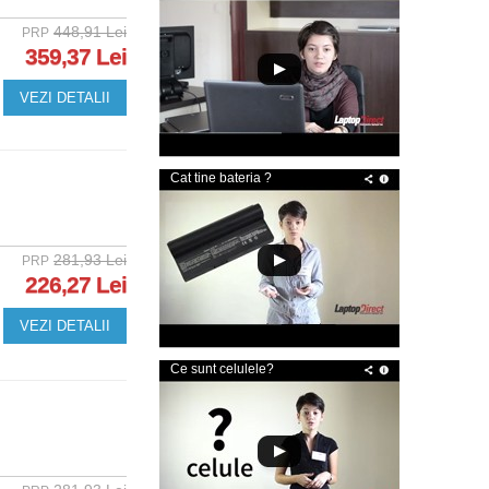
448,91 Lei
PRP
359,37 Lei
VEZI DETALII
Cat tine bateria ?
281,93 Lei
PRP
226,27 Lei
VEZI DETALII
Ce sunt celulele?