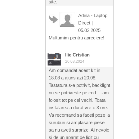
site.
Adina - Laptop
Direct
|
05.02.2025
Multumim pentru apreciere!
Ilie Cristian
20.08.2024
Am comandat acest kit in
18.08 a ajuns azi 20.08.
Tastatura s-a potrivit, backlight
nu se potriveste pe cod. L-am
folosit tot pe cel vechi. Toata
instalarea a durat vre-o 3 ore.
Va recomand sa faceti poze la
suruburi si amplasare piese
sa nu aveti surprize. Ai nevoie
si de un aparat de lipit cu