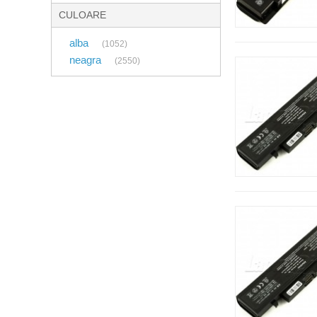
CULOARE
alba
(1052)
neagra
(2550)