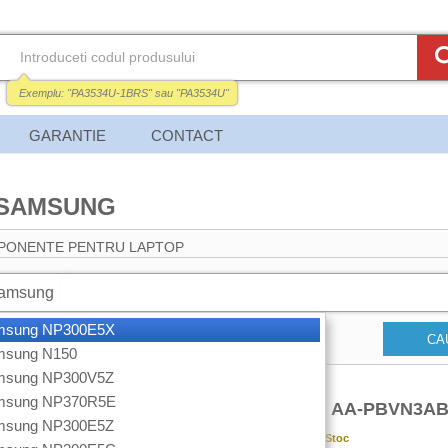
Exemplu:
"PA3534U-1BRS"
sau
"PA3534U"
GARANTIE
CONTACT
 SAMSUNG
PONENTE PENTRU LAPTOP
amsung
amsung NP300E5X
CA
amsung N150
amsung NP300V5Z
amsung NP370R5E
BATERIE LAPTOP SAMSUNG AA-PBVN3A
amsung NP300E5Z
Garantie:
12 luni
Disponibilitate:
Stoc