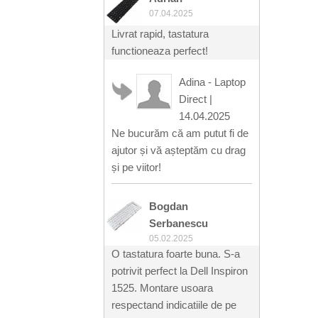
07.04.2025
Livrat rapid, tastatura
functioneaza perfect!
Adina - Laptop
Direct
|
14.04.2025
Ne bucurăm că am putut fi de
ajutor și vă așteptăm cu drag
și pe viitor!
Bogdan
Serbanescu
05.02.2025
O tastatura foarte buna. S-a
potrivit perfect la Dell Inspiron
1525. Montare usoara
respectand indicatiile de pe