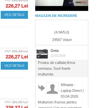
281,93 Lei
PRP
226,27 Lei
VEZI DETALII
MAGAZIN DE INCREDERE
(
4.94
/
5.0
)
29587 Voturi
Geta
281,93 Lei
PRP
226,27 Lei
12.03.2026
Produs de calitate,firma
VEZI DETALII
serioasa. Sunt foarte
multumita
Mihaela -
Laptop Direct
|
03.04.2026
281,93 Lei
Multumim frumos pentru
PRP
226,27 Lei
apreciere ! Va mai asteptam .