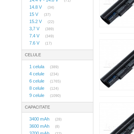
(71)
14.8 V
(34)
15 V
(37)
15.2 V
(22)
3,7 V
(389)
7.4 V
(349)
7.6 V
(17)
CELULE
1 celula
(389)
4 celule
(234)
6 celule
(1765)
8 celule
(124)
9 celule
(1090)
CAPACITATE
3400 mAh
(28)
3600 mAh
(8)
3700 mAh
(22)