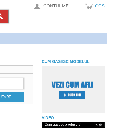
CONTUL MEU
COS
CUM GASESC MODELUL
UTARE
B
VIDEO
Cum gasesc produsul?