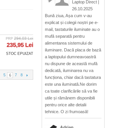
Laptop Direct
|
26.10.2025
Bună ziua, Așa cum v-au
explicat și colegii noștri pe e-
mail, tastaturile iluminate au o
mufă separată pentru
294,03 Lei
PRP
alimentarea sistemului de
235,95 Lei
iluminare. Dacă placa de bază
STOC EPUIZAT
a laptopului dumneavoastră
nu dispune de această mufă
dedicată, iluminarea nu va
5
7
8
6
funcționa, chiar dacă tastatura
este una iluminată.Ne dorim
ca toate clarificările să va fie
utile și rămânem disponibili
pentru orice alte detalii
tehnice. O zi frumoasă!
Adrian