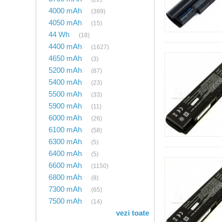
4000 mAh
(389)
4050 mAh
(15)
44 Wh
(18)
4400 mAh
(1627)
4650 mAh
(3)
5200 mAh
(87)
5400 mAh
(23)
5500 mAh
(33)
5900 mAh
(11)
6000 mAh
(26)
6100 mAh
(58)
6300 mAh
(5)
6400 mAh
(5)
6600 mAh
(1150)
6800 mAh
(8)
7300 mAh
(65)
7500 mAh
(14)
vezi toate