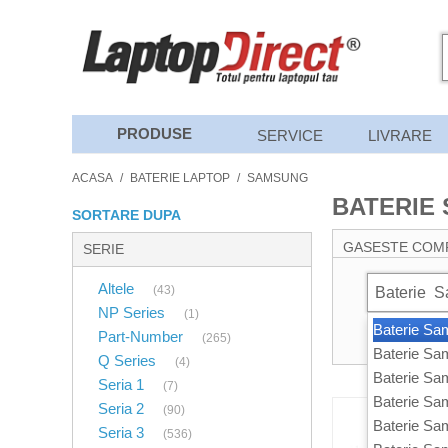
PRODUSE
SERVICE
LIVRARE
ACASA
/
BATERIE LAPTOP
/
SAMSUNG
BATERIE
SORTARE DUPA
GASESTE COM
SERIE
Altele
(43)
Baterie
S
NP Series
(1)
Baterie S
Part-Number
(265)
Baterie S
Q Series
(4)
Baterie S
Seria 1
(7)
Baterie S
Seria 2
(90)
Baterie S
Seria 3
(536)