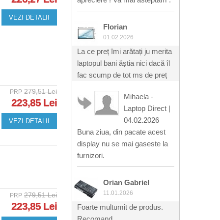
VEZI DETALII
Florian
01.02.2026
La ce preț îmi arătați ju merita
laptopul bani ăștia nici dacă îl
fac scump de tot ms de preț
279,51 Lei
PRP
Mihaela -
223,85 Lei
Laptop Direct
|
04.02.2026
VEZI DETALII
Buna ziua, din pacate acest
display nu se mai gaseste la
furnizori.
Orian Gabriel
11.01.2026
279,51 Lei
PRP
223,85 Lei
Foarte multumit de produs.
Recomand