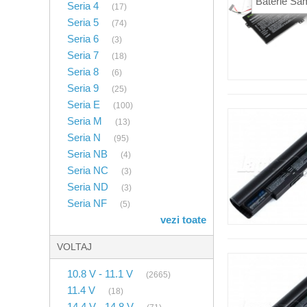
Baterie S
Seria 4
(17)
Seria 5
(74)
Seria 6
(3)
Seria 7
(18)
Seria 8
(6)
Seria 9
(25)
Seria E
(100)
Seria M
(13)
Seria N
(95)
Seria NB
(4)
Seria NC
(3)
Seria ND
(3)
Seria NF
(5)
vezi toate
VOLTAJ
10.8 V - 11.1 V
(2665)
11.4 V
(18)
14.4 V - 14.8 V