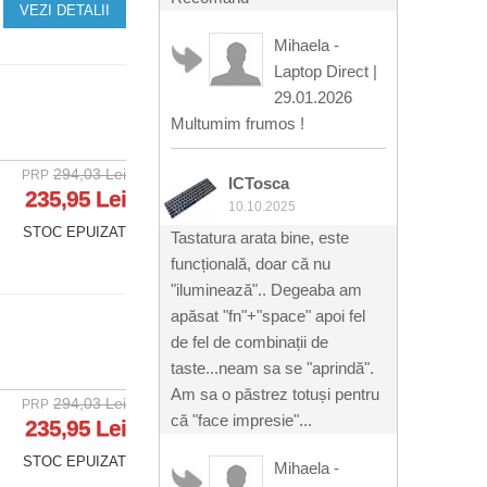
VEZI DETALII
Mihaela -
Laptop Direct
|
29.01.2026
Multumim frumos !
294,03 Lei
PRP
ICTosca
235,95 Lei
10.10.2025
STOC EPUIZAT
Tastatura arata bine, este
funcțională, doar că nu
"iluminează".. Degeaba am
apăsat "fn"+"space" apoi fel
de fel de combinații de
taste...neam sa se "aprindă".
Am sa o păstrez totuși pentru
294,03 Lei
PRP
că "face impresie"...
235,95 Lei
STOC EPUIZAT
Mihaela -