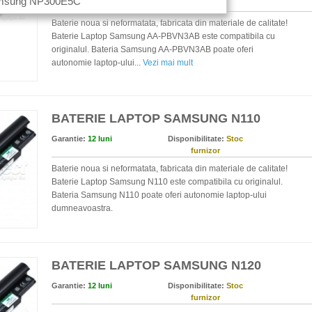
amsung NP300E5C
furnizor
Baterie noua si neformatata, fabricata din materiale de calitate!
Baterie Laptop Samsung AA-PBVN3AB este compatibila cu
originalul. Bateria Samsung AA-PBVN3AB poate oferi
autonomie laptop-ului...
Vezi mai mult
BATERIE LAPTOP SAMSUNG N110
Garantie:
12 luni
Disponibilitate:
Stoc
furnizor
Baterie noua si neformatata, fabricata din materiale de calitate!
Baterie Laptop Samsung N110 este compatibila cu originalul.
Bateria Samsung N110 poate oferi autonomie laptop-ului
dumneavoastra.
BATERIE LAPTOP SAMSUNG N120
Garantie:
12 luni
Disponibilitate:
Stoc
furnizor