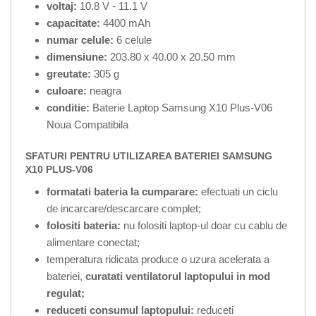
voltaj:
10.8 V - 11.1 V
capacitate:
4400 mAh
numar celule:
6 celule
dimensiune:
203.80 x 40.00 x 20.50 mm
greutate:
305 g
culoare:
neagra
conditie:
Baterie Laptop Samsung X10 Plus-V06
Noua Compatibila
SFATURI PENTRU UTILIZAREA BATERIEI SAMSUNG
X10 PLUS-V06
formatati bateria la cumparare:
efectuati un ciclu
de incarcare/descarcare complet;
folositi bateria:
nu folositi laptop-ul doar cu cablu de
alimentare conectat;
temperatura ridicata produce o uzura acelerata a
bateriei,
curatati ventilatorul laptopului in mod
regulat;
reduceti consumul laptopului:
reduceti