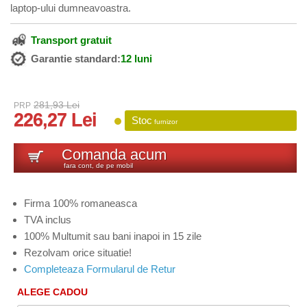
laptop-ului dumneavoastra.
Transport gratuit
Garantie standard:
12 luni
281,93 Lei
PRP
226,27 Lei
Stoc
furnizor
Comanda acum
fara cont, de pe mobil
Firma 100% romaneasca
TVA inclus
100% Multumit sau bani inapoi in 15 zile
Rezolvam orice situatie!
Completeaza Formularul de Retur
ALEGE CADOU