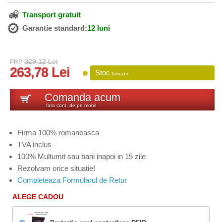
Transport gratuit
Garantie standard:
12 luni
329,12 Lei
PRP
263,78 Lei
Stoc
furnizor
Comanda acum
fara cont, de pe mobil
Firma 100% romaneasca
TVA inclus
100% Multumit sau bani inapoi in 15 zile
Rezolvam orice situatie!
Completeaza Formularul de Retur
ALEGE CADOU