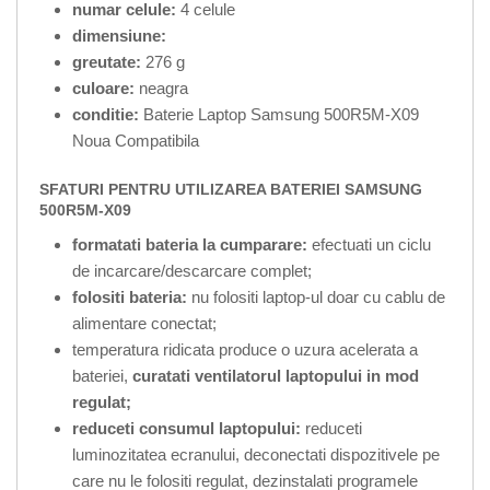
numar celule:
4 celule
dimensiune:
greutate:
276 g
culoare:
neagra
conditie:
Baterie Laptop Samsung 500R5M-X09
Noua Compatibila
SFATURI PENTRU UTILIZAREA BATERIEI SAMSUNG
500R5M-X09
formatati bateria la cumparare:
efectuati un ciclu
de incarcare/descarcare complet;
folositi bateria:
nu folositi laptop-ul doar cu cablu de
alimentare conectat;
temperatura ridicata produce o uzura acelerata a
bateriei,
curatati ventilatorul laptopului in mod
regulat;
reduceti consumul laptopului:
reduceti
luminozitatea ecranului, deconectati dispozitivele pe
care nu le folositi regulat, dezinstalati programele