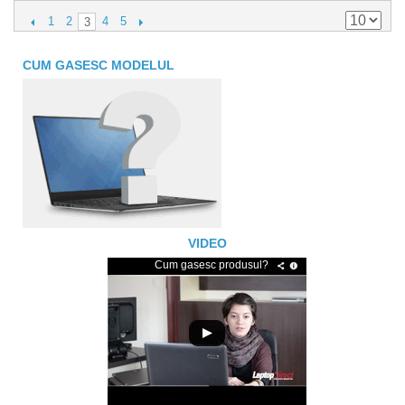
1
2
4
5
3
CUM GASESC MODELUL
VIDEO
Cum gasesc produsul?