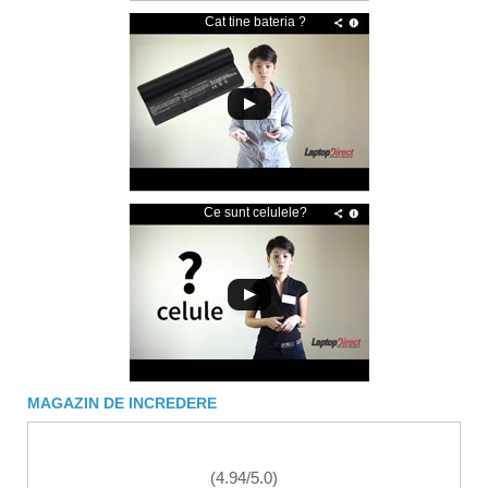
Cat tine bateria ?
Ce sunt celulele?
MAGAZIN DE INCREDERE
(
4.94
/
5.0
)