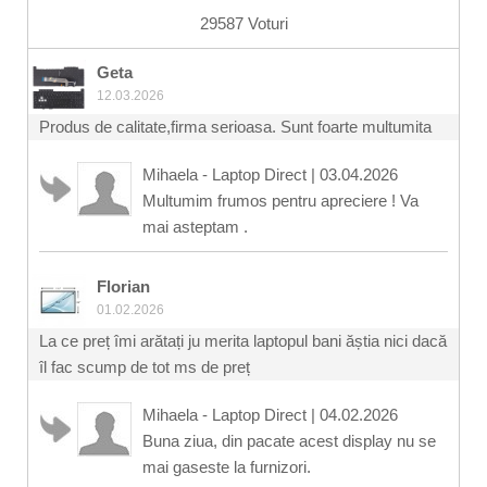
29587 Voturi
Geta
12.03.2026
Produs de calitate,firma serioasa. Sunt foarte multumita
Mihaela - Laptop Direct
|
03.04.2026
Multumim frumos pentru apreciere ! Va
mai asteptam .
Florian
01.02.2026
La ce preț îmi arătați ju merita laptopul bani ăștia nici dacă
îl fac scump de tot ms de preț
Mihaela - Laptop Direct
|
04.02.2026
Buna ziua, din pacate acest display nu se
mai gaseste la furnizori.