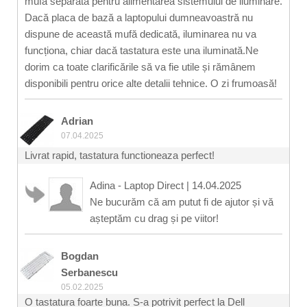
mufă separată pentru alimentarea sistemului de iluminare.
Dacă placa de bază a laptopului dumneavoastră nu
dispune de această mufă dedicată, iluminarea nu va
funcționa, chiar dacă tastatura este una iluminată.Ne
dorim ca toate clarificările să va fie utile și rămânem
disponibili pentru orice alte detalii tehnice. O zi frumoasă!
Adrian
07.04.2025
Livrat rapid, tastatura functioneaza perfect!
Adina - Laptop Direct
|
14.04.2025
Ne bucurăm că am putut fi de ajutor și vă
așteptăm cu drag și pe viitor!
Bogdan
Serbanescu
05.02.2025
O tastatura foarte buna. S-a potrivit perfect la Dell