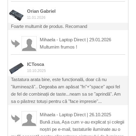
Orian Gabriel
11.01.2026
Foarte multumit de produs. Recomand
Mihaela - Laptop Direct
|
29.01.2026
Multumim frumos !
ICTosca
10.10.2025
Tastatura arata bine, este funcțională, doar că nu
"iluminează".. Degeaba am apăsat "fn"+"space" apoi fel
de fel de combinații de taste...neam sa se "aprindă". Am
sa o păstrez totuși pentru că "face impresie"...
Mihaela - Laptop Direct
|
26.10.2025
Bună ziua, Așa cum v-au explicat și colegii
noștri pe e-mail, tastaturile iluminate au o