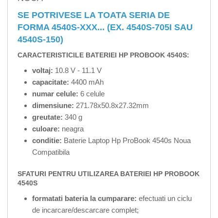
SE POTRIVESE LA TOATA SERIA DE
FORMA 4540S-XXX... (EX. 4540S-705I SAU
4540S-150)
CARACTERISTICILE BATERIEI HP PROBOOK 4540S:
voltaj:
10.8 V - 11.1 V
capacitate:
4400 mAh
numar celule:
6 celule
dimensiune:
271.78x50.8x27.32mm
greutate:
340 g
culoare:
neagra
conditie:
Baterie Laptop Hp ProBook 4540s Noua
Compatibila
SFATURI PENTRU UTILIZAREA BATERIEI HP PROBOOK
4540S
formatati bateria la cumparare:
efectuati un ciclu
de incarcare/descarcare complet;