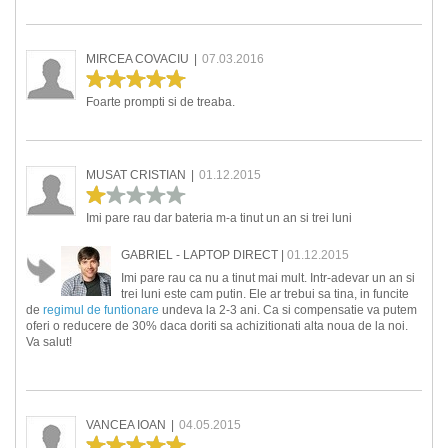
MIRCEA COVACIU
|
07.03.2016
Foarte prompti si de treaba.
MUSAT CRISTIAN
|
01.12.2015
Imi pare rau dar bateria m-a tinut un an si trei luni
GABRIEL - LAPTOP DIRECT
|
01.12.2015
Imi pare rau ca nu a tinut mai mult. Intr-adevar un an si
trei luni este cam putin. Ele ar trebui sa tina, in funcite
de
regimul de funtionare
undeva la 2-3 ani. Ca si compensatie va putem
oferi o reducere de 30% daca doriti sa achizitionati alta noua de la noi.
Va salut!
VANCEA IOAN
|
04.05.2015