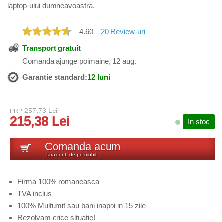
laptop-ului dumneavoastra.
4.60
20
Review-uri
Transport gratuit
Comanda ajunge poimaine, 12 aug.
Garantie standard:
12 luni
257,73 Lei
PRP
215,38 Lei
In stoc
Comanda acum
fara cont, de pe mobil
Firma 100% romaneasca
TVA inclus
100% Multumit sau bani inapoi in 15 zile
Rezolvam orice situatie!