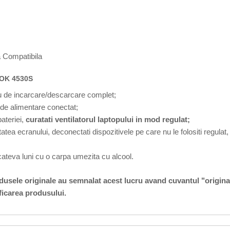
 Compatibila
OK 4530S
lu de incarcare/descarcare complet;
u de alimentare conectat;
ateriei,
curatati ventilatorul laptopului in mod regulat;
atea ecranului, deconectati dispozitivele pe care nu le folositi regulat,
 cateva luni cu o carpa umezita cu alcool.
odusele originale au semnalat acest lucru avand cuvantul "origina
ficarea produsului.