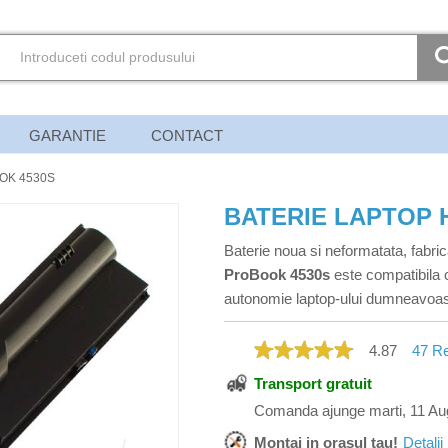
GARANTIE
CONTACT
OK 4530S
BATERIE LAPTOP 
Baterie noua si neformatata, fabric
ProBook 4530s
este compatibila c
autonomie laptop-ului dumneavoas
4.87
47
Re
Transport gratuit
Comanda ajunge marti, 11 Au
Montaj in orasul tau!
Detalii