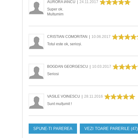
AURORA IANCU
|
24.11.2017
Super ok.
Multumim
CRISTIAN COMORITAN
|
10.06.2017
Totul este ok, serioși.
BOGDAN GEORGESCU
|
10.03.2017
Seriosi
VASILE VOINESCU
|
28.11.2016
Sunt mulțumit !
SPUNE-TI PAREREA
VEZI TOARE PARERILE (47)