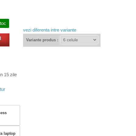
stoc
vezi diferenta intre variante
m
Variante produs :
n 15 zile
tur
less
ra laptop