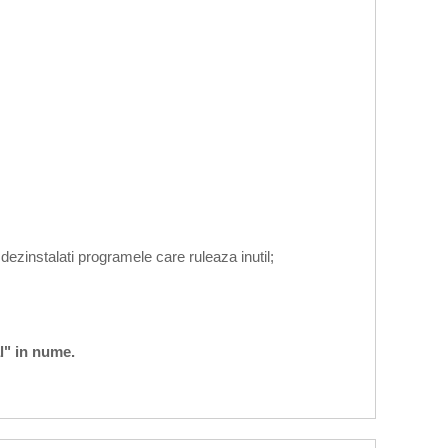
 dezinstalati programele care ruleaza inutil;
l" in nume.