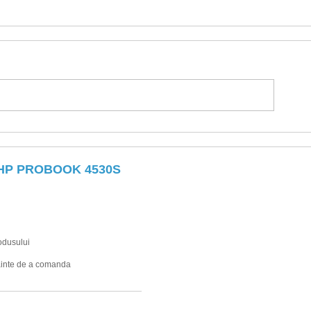
 HP PROBOOK 4530S
rodusului
inainte de a comanda