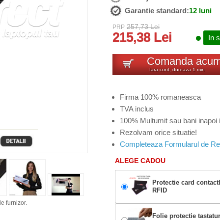
Garantie standard:
12 luni
257,73 Lei
PRP
215,38 Lei
In 
Comanda acu
fara cont, dureaza 1 min
Firma 100% romaneasca
TVA inclus
100% Multumit sau bani inapoi i
Rezolvam orice situatie!
Completeaza Formularul de Re
ALEGE CADOU
Protectie card contact
RFID
e furnizor.
Folie protectie tastatu