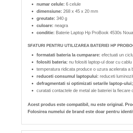
numar celule:
6 celule
dimensiune:
268 x 45 x 20 mm
greutate:
340 g
culoare:
neagra
conditie:
Baterie Laptop Hp ProBook 4530s Noua
SFATURI PENTRU UTILIZAREA BATERIEI HP PROBO
formatati bateria la cumparare:
efectuati un cic
folositi bateria:
nu folositi laptop-ul doar cu cabl
temperatura ridicata produce o uzura acelerata a b
reduceti consumul laptopului:
reduceti luminozit
defragmentati si optimizati setarile laptop-ului;
curatati contactele de metal ale bateriei la fiecare
Acest produs este compatibil, nu este original. Pr
Folosirea numelui de brand este doar pentru identi