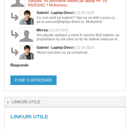
Salutare, se potriveste bateria pe laptop HP 15-
RA051NQ ? Multumesc.
Gabriel - Laptop Direct
|
22.04.2024
Ce cod aveti pe baterie? Sau sa ne dati o poza cu
ea la vanzari@laptop-direct.ro. Multumim!
Mircea
|
22.04.2024
Din păcate laptopul a intrat în service fără baterie, iar
proprietarul nu are idee ce tip de baterie avea pe el.
Gabriel - Laptop Direct
|
22.04.2024
Atunci mai bine nu va complicati.
Raspunde
PUNE O INTREBARE
LINKURI UTILE
LINKURI UTILE