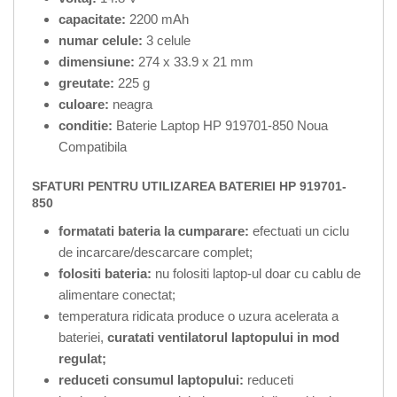
capacitate:
2200 mAh
numar celule:
3 celule
dimensiune:
274 x 33.9 x 21 mm
greutate:
225 g
culoare:
neagra
conditie:
Baterie Laptop HP 919701-850 Noua
Compatibila
SFATURI PENTRU UTILIZAREA BATERIEI HP 919701-
850
formatati bateria la cumparare:
efectuati un ciclu
de incarcare/descarcare complet;
folositi bateria:
nu folositi laptop-ul doar cu cablu de
alimentare conectat;
temperatura ridicata produce o uzura acelerata a
bateriei,
curatati ventilatorul laptopului in mod
regulat;
reduceti consumul laptopului:
reduceti