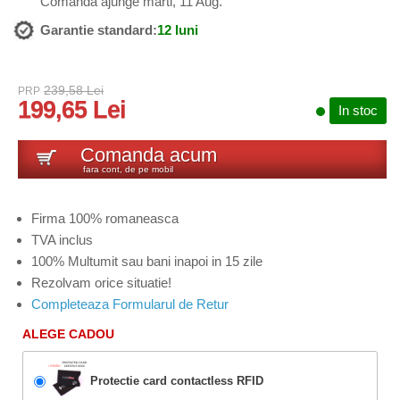
Comanda ajunge marti, 11 Aug.
Garantie standard:
12 luni
239,58 Lei
PRP
199,65 Lei
In stoc
Comanda acum
fara cont, de pe mobil
Firma 100% romaneasca
TVA inclus
100% Multumit sau bani inapoi in 15 zile
Rezolvam orice situatie!
Completeaza Formularul de Retur
ALEGE CADOU
Protectie card contactless RFID