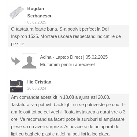
Bogdan
Serbanescu
05.02.2025
O tastatura foarte buna. S-a potrivit perfect la Dell
Inspiron 1525. Montare usoara respectand indicatiile de
pe site.
Adina - Laptop Direct
|
05.02.2025
Multumim pentru apreciere!
Ilie Cristian
20.08.2024
Am comandat acest kit in 18.08 a ajuns azi 20.08.
Tastatura s-a potrivit, backlight nu se potriveste pe cod. L-
am folosit tot pe cel vechi. Toata instalarea a durat vre-o 3
ore. Va recomand sa faceti poze la suruburi si amplasare
piese sa nu aveti surprize. Ai nevoie si de un aparat de
lipit cu baghete plastic altfel nu poti lipi la loc placa