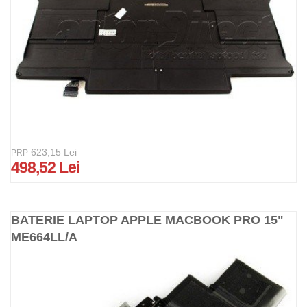
623,15 Lei
PRP
498,52 Lei
BATERIE LAPTOP APPLE MACBOOK PRO 15"
ME664LL/A