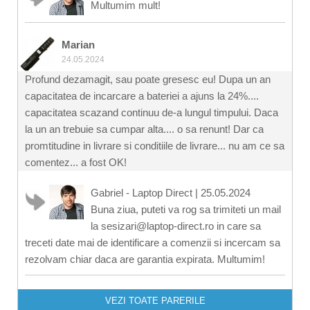
Multumim mult!
Marian
24.05.2024
Profund dezamagit, sau poate gresesc eu! Dupa un an
capacitatea de incarcare a bateriei a ajuns la 24%....
capacitatea scazand continuu de-a lungul timpului. Daca
la un an trebuie sa cumpar alta.... o sa renunt! Dar ca
promtitudine in livrare si conditiile de livrare... nu am ce sa
comentez... a fost OK!
Gabriel - Laptop Direct
|
25.05.2024
Buna ziua, puteti va rog sa trimiteti un mail
la sesizari@laptop-direct.ro in care sa
treceti date mai de identificare a comenzii si incercam sa
rezolvam chiar daca are garantia expirata. Multumim!
VEZI TOATE PARERILE