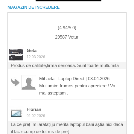
MAGAZIN DE INCREDERE
(
4.94
/
5.0
)
29587 Voturi
Geta
12.03.2026
Produs de calitate,firma serioasa. Sunt foarte multumita
Mihaela - Laptop Direct
|
03.04.2026
Multumim frumos pentru apreciere ! Va
mai asteptam .
Florian
01.02.2026
La ce preț îmi arătați ju merita laptopul bani ăștia nici dacă
îl fac scump de tot ms de preț