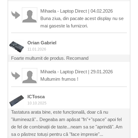
Mihaela - Laptop Direct
|
04.02.2026
Buna ziua, din pacate acest display nu se
mai gaseste la furnizori.
Orian Gabriel
11.01.2026
Foarte multumit de produs. Recomand
Mihaela - Laptop Direct
|
29.01.2026
Multumim frumos !
ICTosca
10.10.2025
Tastatura arata bine, este funcțională, doar că nu
"iluminează".. Degeaba am apăsat "fn"+"space" apoi fel
de fel de combinații de taste...neam sa se "aprindă". Am
sa o păstrez totuși pentru că "face impresie"...