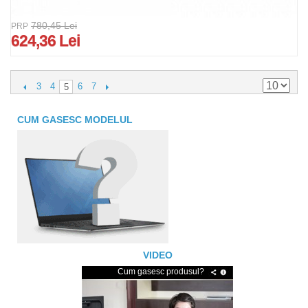
780,45 Lei
PRP
624,36 Lei
3
4
6
7
5
CUM GASESC MODELUL
VIDEO
Cum gasesc produsul?