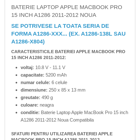
BATERIE LAPTOP APPLE MACBOOK PRO
15 INCH A1286 2011-2012 NOUA
SE POTRIVESE LA TOATA SERIA DE
FORMA A1286-XXX... (EX. A1286-138L SAU
A1286-X804)
CARACTERISTICILE BATERIEI APPLE MACBOOK PRO
15 INCH A1286 2011-2012:
voltaj:
10.8 V - 11.1 V
capacitate:
5200 mAh
numar celule:
6 celule
dimensiune:
250 x 85 x 13 mm
greutate:
490 g
culoare:
neagra
conditie:
Baterie Laptop Apple MacBook Pro 15 inch
A1286 2011-2012 Noua Compatibila
SFATURI PENTRU UTILIZAREA BATERIEI APPLE
MACBOOK PRO 15 INCH A1286 2011-2012