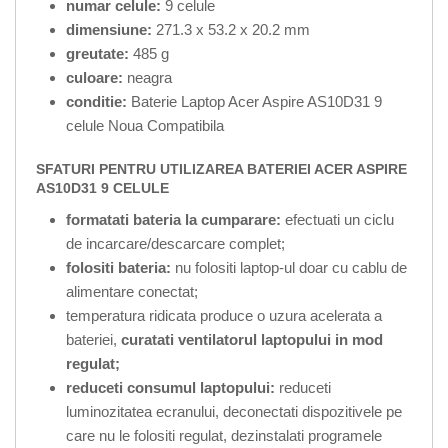
numar celule:
9 celule
dimensiune:
271.3 x 53.2 x 20.2 mm
greutate:
485 g
culoare:
neagra
conditie:
Baterie Laptop Acer Aspire AS10D31 9
celule Noua Compatibila
SFATURI PENTRU UTILIZAREA BATERIEI ACER ASPIRE
AS10D31 9 CELULE
formatati bateria la cumparare:
efectuati un ciclu
de incarcare/descarcare complet;
folositi bateria:
nu folositi laptop-ul doar cu cablu de
alimentare conectat;
temperatura ridicata produce o uzura acelerata a
bateriei,
curatati ventilatorul laptopului in mod
regulat;
reduceti consumul laptopului:
reduceti
luminozitatea ecranului, deconectati dispozitivele pe
care nu le folositi regulat, dezinstalati programele