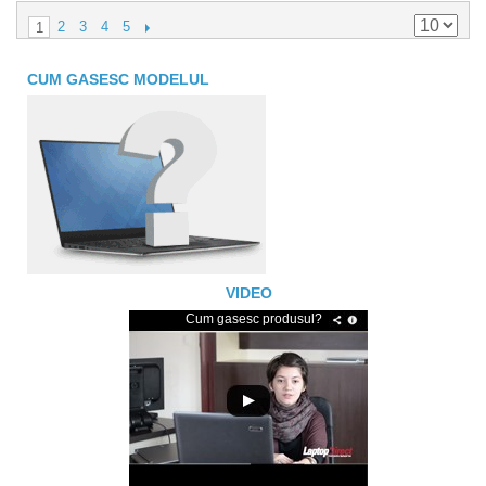
2
3
4
5
1
CUM GASESC MODELUL
VIDEO
Cum gasesc produsul?