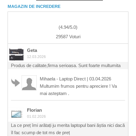
MAGAZIN DE INCREDERE
(
4.94
/
5.0
)
29587 Voturi
Geta
12.03.2026
Produs de calitate,firma serioasa. Sunt foarte multumita
Mihaela - Laptop Direct
|
03.04.2026
Multumim frumos pentru apreciere ! Va
mai asteptam .
Florian
01.02.2026
La ce preț îmi arătați ju merita laptopul bani ăștia nici dacă
îl fac scump de tot ms de preț