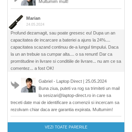
Multumim mult!
Marian
24.05.2024
Profund dezamagit, sau poate gresesc eu! Dupa un an
capacitatea de incarcare a bateriei a ajuns la 24%....
capacitatea scazand continuu de-a lungul timpului. Daca
la un an trebuie sa cumpar alta.... o sa renunt! Dar ca
promtitudine in livrare si conditiile de livrare... nu am ce sa
comentez... a fost OK!
Gabriel - Laptop Direct
|
25.05.2024
Buna ziua, puteti va rog sa trimiteti un mail
la sesizari@laptop-direct.ro in care sa
treceti date mai de identificare a comenzii si incercam sa
rezolvam chiar daca are garantia expirata. Multumim!
VEZI TOATE PARERILE