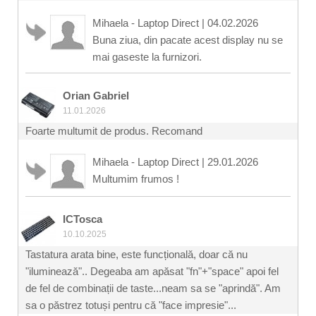
Mihaela - Laptop Direct
|
04.02.2026
Buna ziua, din pacate acest display nu se
mai gaseste la furnizori.
Orian Gabriel
11.01.2026
Foarte multumit de produs. Recomand
Mihaela - Laptop Direct
|
29.01.2026
Multumim frumos !
ICTosca
10.10.2025
Tastatura arata bine, este funcțională, doar că nu
"iluminează".. Degeaba am apăsat "fn"+"space" apoi fel
de fel de combinații de taste...neam sa se "aprindă". Am
sa o păstrez totuși pentru că "face impresie"...