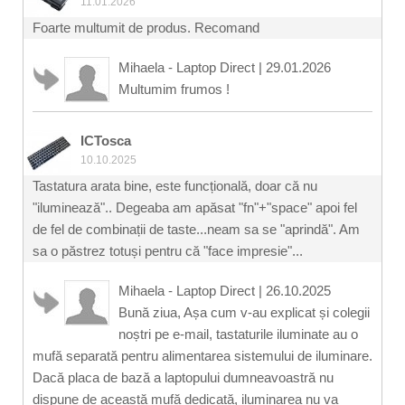
11.01.2026
Foarte multumit de produs. Recomand
Mihaela - Laptop Direct
|
29.01.2026
Multumim frumos !
ICTosca
10.10.2025
Tastatura arata bine, este funcțională, doar că nu
"iluminează".. Degeaba am apăsat "fn"+"space" apoi fel
de fel de combinații de taste...neam sa se "aprindă". Am
sa o păstrez totuși pentru că "face impresie"...
Mihaela - Laptop Direct
|
26.10.2025
Bună ziua, Așa cum v-au explicat și colegii
noștri pe e-mail, tastaturile iluminate au o
mufă separată pentru alimentarea sistemului de iluminare.
Dacă placa de bază a laptopului dumneavoastră nu
dispune de această mufă dedicată, iluminarea nu va