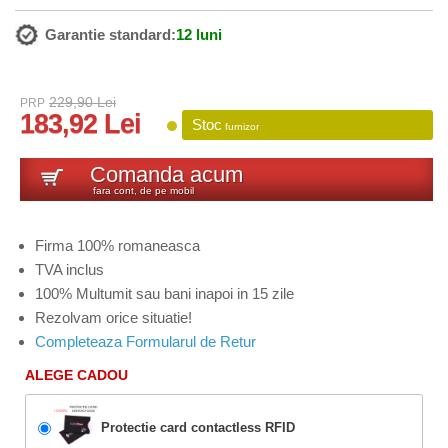
Garantie standard:
12 luni
229,90 Lei
PRP
183,92 Lei
Stoc
furnizor
Comanda acum
fara cont, de pe mobil
Firma 100% romaneasca
TVA inclus
100% Multumit sau bani inapoi in 15 zile
Rezolvam orice situatie!
Completeaza Formularul de Retur
ALEGE CADOU
Protectie card contactless RFID