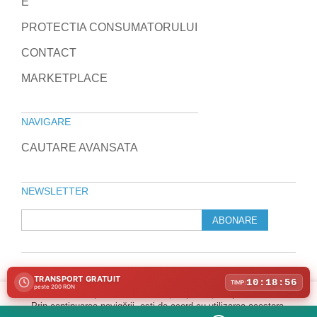
E
PROTECTIA CONSUMATORULUI
CONTACT
MARKETPLACE
NAVIGARE
CAUTARE AVANSATA
NEWSLETTER
ABONARE
TRANSPORT GRATUIT
© 2010-2026 Laptop Direct
10:18:56
TIMP:
peste 200 RON
Program de marketing afiliat
Folosim cookie-uri pentru a îmbunătăți experiența ta pe site-ul nostru.
Prin continuarea navigării, ești de acord cu utilizarea acestora.